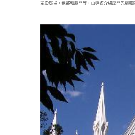
聖殿廣場，總部和鷹門等，由導遊介紹摩門先驅艱險的西遷史。