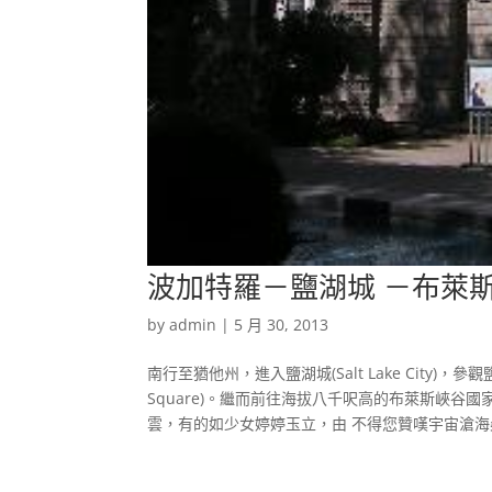
波加特羅－鹽湖城 －布萊
by
admin
|
5 月 30, 2013
南行至猶他州，進入鹽湖城(Salt Lake City
Square)。繼而前往海拔八千呎高的布萊斯峽
雲，有的如少女婷婷玉立，由 不得您贊嘆宇宙滄海桑田和