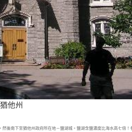
 猶他州
，然後南下至猶他州政府所在地－鹽湖城。鹽湖含鹽濃度比海水高七倍！