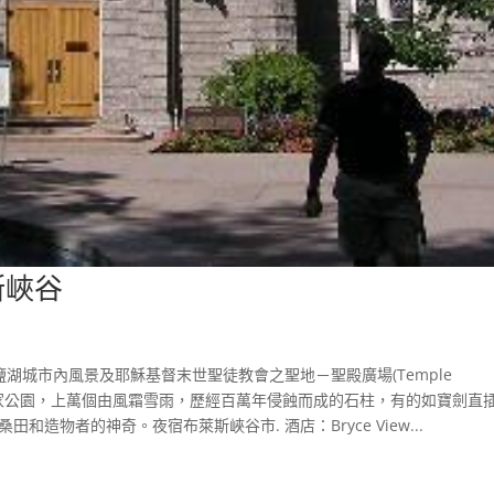
斯峽谷
)，參觀鹽湖城市內風景及耶穌基督末世聖徒教會之聖地－聖殿廣場(Temple
谷國家公園，上萬個由風霜雪雨，歷經百萬年侵蝕而成的石柱，有的如寶劍直
造物者的神奇。夜宿布萊斯峽谷市. 酒店：Bryce View...