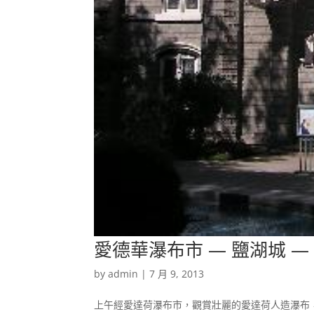
愛德華瀑布市 — 鹽湖城 —
by
admin
|
7 月 9, 2013
上午經愛達荷瀑布市，觀賞壯麗的愛達荷人造瀑布