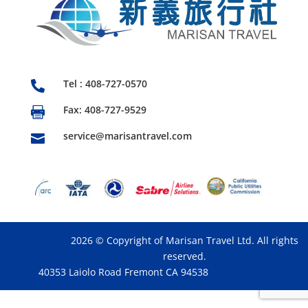
Tel : 408-727-0570

Fax: 408-727-9529

service@marisantravel.com

2026 © Copyright of Marisan Travel Ltd. All rights
reserved.
40353 Laiolo Road Fremont CA 94538