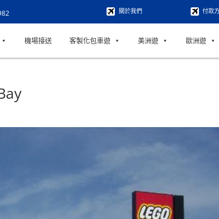
關於我們
付款
982
機場接送
客製化包車遊
美洲遊
歐洲遊
Bay