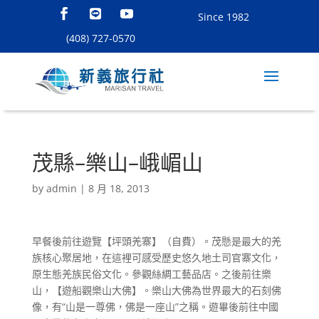
Since 1982
(408) 727-0570
茂縣–樂山–峨嵋山
by
admin
|
8 月 18, 2013
早餐後前往遊覽【坪頭羌寨】（自費）。茂懸是最大的羌
族核心聚居地，在這裡可感受歷史悠久地土司官寨文化，
原生態羌族民俗文化。參觀絲綢工藝品店。之後前往樂
山，【遊船觀樂山大佛】。樂山大佛為世界最大的石刻佛
像，有“山是一尊佛，佛是一座山”之稱。遊畢後前往中國