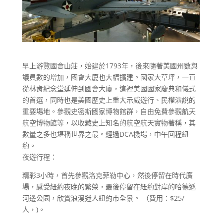
早上游覽國會山莊，始建於1793年，後來隨著美國州數與
議員數的增加，國會大廈也大幅擴建。國家大草坪，一直
從林肯紀念堂延伸到國會大廈，這裡美國國家慶典和儀式
的首選，​​同時也是美國歷史上重大示威遊行、民權演說的
重要場地。參觀史密斯國家博物館群，自由免費參觀航天
航空博物館等，以收藏史上知名的航空航天實物著稱，其
數量之多也堪稱世界之最。經過DCA機場，中午回程紐
約。
夜遊行程：
精彩3小時，首先參觀洛克菲勒中心，然後停留在時代廣
場，感受紐約夜晚的繁榮，最後停留在紐約對岸的哈德遜
河邊公園，欣賞浪漫迷人紐約市全景。 （費用：$25/
人，)。