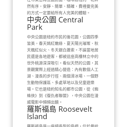
然有序，安靜、簡單、精確，費裡曼完美
的方式一定要給所有人完美的體驗。
中央公園 Central
Park
中央公園是紐約市民的後花園，公園四季
皆美，春天嫣紅嫩綠、夏天陽光璀璨、秋
天楓紅似火、冬天銀白蕭索。不論當地居
民還是各地遊客，都被這座高樓林立中的
世外桃源深深吸引。看似天然的公園，其
景觀實際上經過精心營造：內有數個人工
湖、漫長的步行徑、兩個滑冰場、一個野
生動物保護區、多處草地以及兒童遊樂
場。它也是紐約知名的都市公園，從《蜘
蛛俠》到《復仇者聯盟》，中央公園在漫
威電影中頻頻出鏡。
羅斯福島 Roosevelt
Island
羅斯福島是一座細長型的島嶼，位於曼哈