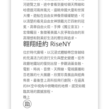
河遊覽之旅，途中會看到曼哈頓天際線和
哈德遜河兩岸風光，遠眺帝國大廈和世貿
大樓。遊船在自由女神像旁緩緩駛過，可
以清楚的看見自由女神頭戴光芒四射的冠
冕，高舉自由火炬，手捧《獨立宣言》，
宏偉矚目，象徵著美國人民爭取自由的崇
高理想和對美好生活的嚮往與追求。
翱翔紐約 RiseNY
位於時代廣場，以沉浸式體驗帶您穿越紐
約充滿活力的流行文化與歷史變遷。從市
政廳地鐵站的復刻出發，參觀涵蓋金融、
電影、時尚、音樂、天際線、電視廣播和
百老匯的七大展廳，欣賞珍貴展品與經典
佈景。最後登上高科技飛行劇院，在逼真
的8K空中視角中俯瞰紐約地標，感受如親
臨其境的震撼旅程。
晚上