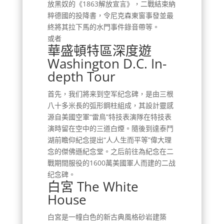
放黑奴的《1863解放宣言》，二戰結束納
粹德國的投降書，令尼克森東窗事發並最
終將其拉下馬的水門事件錄音帶等。
或者
華盛頓特區深度遊
Washington D.C. In-
depth Tour
首先，我们將来到空军纪念碑，是由三根
八十多米長的弧形鋼柱組成，其設計靈感
源自美國空軍“雷鳥”特技表演隊在特技表
演時留在空中的三道白煙。隨後到達泰鬥
湖前瞻仰紀念提出“人人生而平等”偉大理
念的傑佛遜紀念堂。之后前往為紀念在二
戰期間服役的1600萬美國軍人而建的二战
纪念碑。
白宮 The White
House
白宮是一幢白色的新古典風格砂岩建築