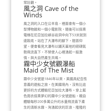
常壯觀。
風之洞 Cave of the
Winds
風之洞的入口在公羊島，裡面會有一個小
型博物館和一個小電影院，隨後可以搭乘
電梯在尼亞加拉峽谷岩洞中向下53米就到
達穀底。站在了大瀑布的腳下，翹首仰
望，便會看見大瀑布以鋪天蓋地的磅礴氣
勢飛流直下，不禁使人心裡湧起一股激
情，與大自然產生共鳴。
霧中少女號觀瀑船
Maid of The Mist
霧中少女號是1846年以來，美國具紀念性
意義的遊船之旅。在美國境內，沒有比這
更好的方式體驗尼亞加拉大瀑布。穿上藍
色雨衣搭乘夢幻的霧中少女號遊船，親自
體驗每秒200多萬公升的水量飛流直下產
生的清新水霧、洶湧起伏的巨浪、隆隆的