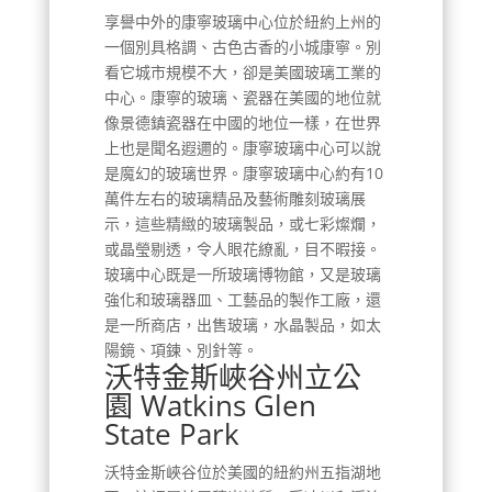
享譽中外的康寧玻璃中心位於紐約上州的
一個別具格調、古色古香的小城康寧。別
看它城市規模不大，卻是美國玻璃工業的
中心。康寧的玻璃、瓷器在美國的地位就
像景德鎮瓷器在中國的地位一樣，在世界
上也是聞名遐邇的。康寧玻璃中心可以說
是魔幻的玻璃世界。康寧玻璃中心約有10
萬件左右的玻璃精品及藝術雕刻玻璃展
示，這些精緻的玻璃製品，或七彩燦爛，
或晶瑩剔透，令人眼花繚亂，目不暇接。
玻璃中心既是一所玻璃博物館，又是玻璃
強化和玻璃器皿、工藝品的製作工廠，還
是一所商店，出售玻璃，水晶製品，如太
陽鏡、項鍊、別針等。
沃特金斯峽谷州立公
園 Watkins Glen
State Park
沃特金斯峽谷位於美國的紐約州五指湖地