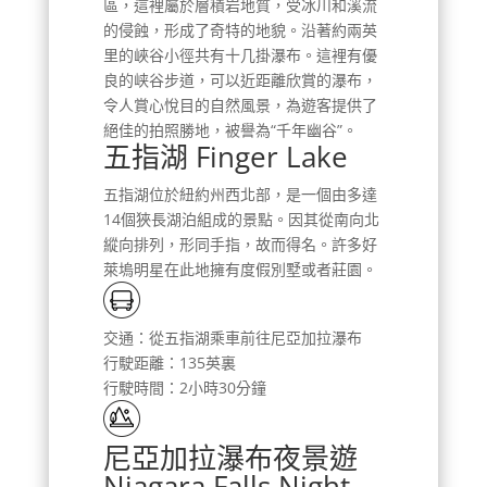
區，這裡屬於層積岩地質，受冰川和溪流
的侵蝕，形成了奇特的地貌。沿著約兩英
里的峽谷小徑共有十几掛瀑布。這裡有優
良的峡谷步道，可以近距離欣賞的瀑布，
令人賞心悅目的自然風景，為遊客提供了
絕佳的拍照勝地，被譽為“千年幽谷”。
五指湖 Finger Lake
五指湖位於紐約州西北部，是一個由多達
14個狹長湖泊組成的景點。因其從南向北
縱向排列，形同手指，故而得名。許多好
萊塢明星在此地擁有度假別墅或者莊園。
交通：從五指湖乘車前往尼亞加拉瀑布
行駛距離：135英裏
行駛時間：2小時30分鐘
尼亞加拉瀑布夜景遊
Niagara Falls Night