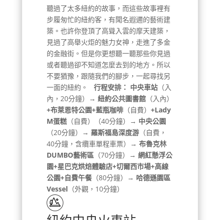
聽過了太多紐約的故事，而這些故事裡有
步履匆忙的紐約客，有聞名遐邇的藝術建
築。也許你登頂了高聳入雲的摩天建築，
見過了高舉火炬的魅力女神，走進了多金
的金融街。但是你更想聽一聽那些你見過
或者聽過卻不知道怎麼去到的地方。所以
不要猶豫，跟隨我們的腳步，一起尋找另
一面的紐約。
行程安排：
中央車站
（入
內，20分鐘）
→ 紐約公共圖書館
（入內）
+布萊恩特公園+藍瓶咖啡
（自費）
+Lady
M蛋糕
（自費）（40分鐘）→
中央公園
（20分鐘）→
羅斯福島深度游
（自費，
40分鐘，含纜車單程車票）→
布魯克林
DUMBO藝術區
（70分鐘）→
網紅懸浮公
園+星巴克烘焙體驗店+切爾西市場+高線
公園+自費午餐
（80分鐘）→
哈德遜園區
Vessel
（外觀，10分鐘）