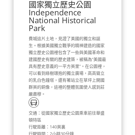
國家獨立歷史公園
Independence
National Historical
Park
費城這片土地，見證了美國的獨立和誕
生。根據美國獨立戰爭的精神建造的國家
獨立歷史公園裡包含了一些與美國革命和
建國歷史有關的歷史建築，被稱為“美國最
具有歷史意義的一平方英里“。在公園裡，
可以看到綠樹環抱的獨立廣場，高高聳立
的乳白色鐘塔，還有著站立在草坪上開國
群英的銅像，這裡的整體氛圍使人感到莊
嚴肅穆。
交通：從國家獨立歷史公園乘車前往華盛
頓特區
行駛距離：140英裏
行駛時間：2小時30分鐘