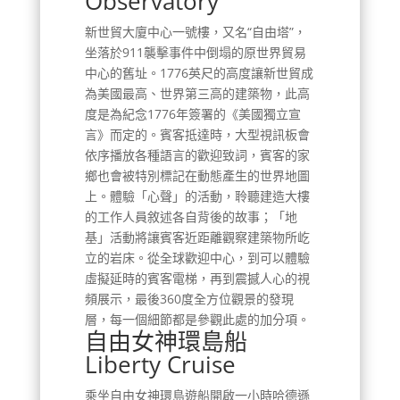
Observatory
新世貿大廈中心一號樓，又名“自由塔”，
坐落於911襲擊事件中倒塌的原世界貿易
中心的舊址。1776英尺的高度讓新世貿成
為美國最高、世界第三高的建築物，此高
度是為紀念1776年簽署的《美國獨立宣
言》而定的。賓客抵達時，大型視訊板會
依序播放各種語言的歡迎致詞，賓客的家
鄉也會被特別標記在動態產生的世界地圖
上。體驗「心聲」的活動，聆聽建造大樓
的工作人員敘述各自背後的故事；「地
基」活動將讓賓客近距離觀察建築物所屹
立的岩床。從全球歡迎中心，到可以體驗
虛擬延時的賓客電梯，再到震撼人心的視
頻展示，最後360度全方位觀景的發現
層，每一個細節都是參觀此處的加分項。
自由女神環島船
Liberty Cruise
乘坐自由女神環島遊船開啟一小時哈德遜