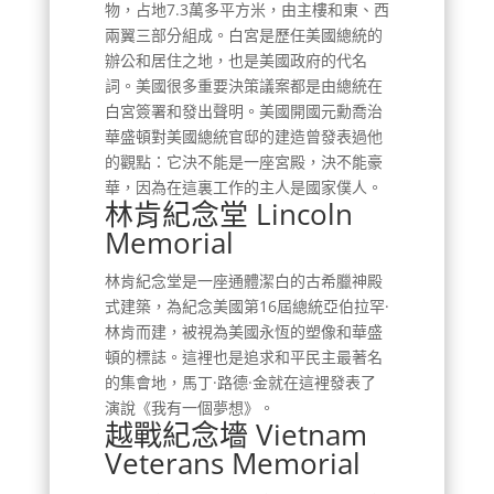
物，占地7.3萬多平方米，由主樓和東、西
兩翼三部分組成。白宮是歷任美國總統的
辦公和居住之地，也是美國政府的代名
詞。美國很多重要決策議案都是由總統在
白宮簽署和發出聲明。美國開國元勳喬治
華盛頓對美國總統官邸的建造曾發表過他
的觀點：它決不能是一座宮殿，決不能豪
華，因為在這裏工作的主人是國家僕人。
林肯紀念堂 Lincoln
Memorial
林肯紀念堂是一座通體潔白的古希臘神殿
式建築，為紀念美國第16屆總統亞伯拉罕·
林肯而建，被視為美國永恆的塑像和華盛
頓的標誌。這裡也是追求和平民主最著名
的集會地，馬丁·路德·金就在這裡發表了
演說《我有一個夢想》。
越戰紀念墻 Vietnam
Veterans Memorial