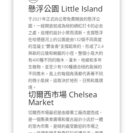
懸浮公園 Little Island
于2021年正式向公眾免費開放的懸浮公
園，一經開放就成為紐約網紅打卡的必去
之處，這裡的設計小眾而清新。支撐懸浮
在哈德遜河上的公園是由132個不同高度
的混凝土“鬱金香”支撐起來的，形成了2.4
英畝的丘陵和蜿蜒的小徑。整個小島大約
有400種不同的樹木、灌木、地被和多年
生植物，並至少有100種適合紐約氣候的
不同喬木。島上的每個角落都代表著不同
的微小氣候，這取決於地形、日照和風環
境。
切爾西市場 Chelsea
Market
切爾西市場最初是由廢棄工廠改建而成，
是一個集美食廣場和復古設計小店於一體
的室內市集，是紐約最受歡迎的市場之
一。這裡有很多新奇好玩的禮品店，很適