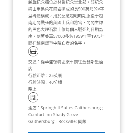
越戰紀念牆位於林肯紀念堂北部，該紀念
碑由用黑色花崗岩砌成的長500英尺的V字
型碑體構成，用於紀念越戰時期服役于越
南期間戰死的美國士兵和將官，閃閃生輝
的黑色大理石牆上依每個人戰死的日期為
序，刻著美軍57000多名1959年至1975年
間在越南戰爭中陣亡者的名字。
交通：從華盛頓特區乘車前往蓋瑟斯堡酒
店
行駛距離：25英裏
行駛時間：40分鐘
晚上
酒店：Springhill Suites Gaithersburg ;
Comfort Inn Shady Grove -
Gaithersburg - Rockville; 同級