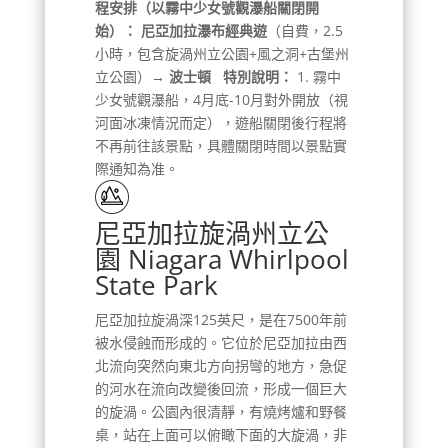
程安排（以霧中少女號觀瀑船關閉開
始）：
尼亞加拉瀑布經典遊
（自費，2.5
小時，包含旋渦州立公園+風之洞+古堡州
立公園）→
波士頓
特別說明：
1. 霧中
少女號觀瀑船，4月底-10月對外開放（視
河面冰凍情況而定），遊船關閉後行程將
不再前往該景點，具體關閉時間以景點實
際通知為准。
尼亞加拉旋渦州立公
園 Niagara Whirlpool
State Park
尼亞加拉旋渦深125英尺，是在7500年前
被水侵蝕而形成的。它位於尼亞加拉由西
北流向突然向東北方向拐彎的地方，急促
的河水在流向改變後回流，形成一個巨大
的旋渦。公園內很清靜，有燒烤爐和野餐
桌，站在上面可以俯瞰下面的大旋渦，非