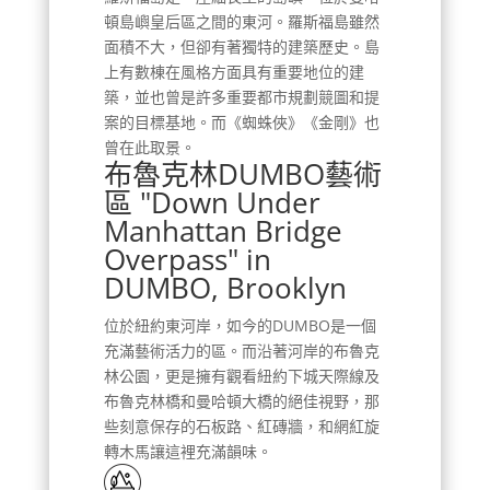
頓島嶼皇后區之間的東河。羅斯福島雖然
面積不大，但卻有著獨特的建築歷史。島
上有數棟在風格方面具有重要地位的建
築，並也曾是許多重要都市規劃競圖和提
案的目標基地。而《蜘蛛俠》《金剛》也
曾在此取景。
布魯克林DUMBO藝術
區 "Down Under
Manhattan Bridge
Overpass" in
DUMBO, Brooklyn
位於紐約東河岸，如今的DUMBO是一個
充滿藝術活力的區。而沿著河岸的布魯克
林公園，更是擁有觀看紐約下城天際線及
布魯克林橋和曼哈頓大橋的絕佳視野，那
些刻意保存的石板路、紅磚牆，和網紅旋
轉木馬讓這裡充滿韻味。