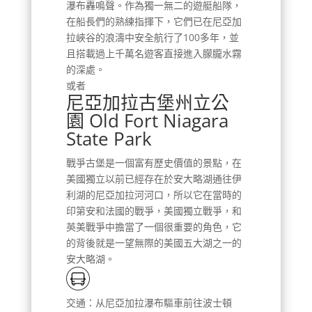
瀑布轟鳴聲。作為獨一無二的遊艇船隊，
在船長們的熟練指揮下，它們已在尼亞加
拉峽谷的浪濤中安全航行了100多年，並
且搭載過上千萬名遊客直接進入朦朧水霧
的深處。
或者
尼亞加拉古堡州立公
園 Old Fort Niagara
State Park
戰爭古堡是一個富有歷史價值的景點，在
美國獨立以前已經存在於安大略湖通往伊
利湖的尼亞加拉河河口，所以它在當時的
印第安和法國的戰爭，美國獨立戰爭，和
英美戰爭中擔當了一個很重要的角色，它
的背後就是一望無際的美國五大湖之一的
安大略湖。
交通：从尼亞加拉瀑布驅車前往波士頓