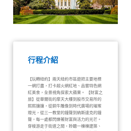
行程介紹
【玩轉紐約】兩天紐約市區遊把主要地標
一網打盡，打卡超火網紅地、品嘗特色網
紅美食，全景視角探索大蘋果。 【財富之
旅】從華爾街的摩天大樓到股市交易所的
熙熙攘攘，從銅牛雕像到時代廣場的璀璨
燈光，從三一教堂的鐘聲到納斯達克的鐘
聲，每一處都閃爍著財富與活力的光芒。
穿梭游走于街道之間，聆聽一棟棟建築、