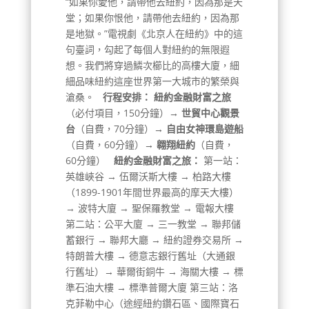
“如果你愛他，請帶他去紐約，因為那是天
堂；如果你恨他，請帶他去紐約，因為那
是地獄。”電視劇《北京人在紐約》中的這
句臺詞，勾起了每個人對紐約的無限遐
想。我們將穿過鱗次櫛比的高樓大廈，細
細品味紐約這座世界第一大城市的繁榮與
滄桑。
行程安排：
紐約金融財富之旅
（必付項目，150分鐘）
→ 世貿中心觀景
台
（自費，70分鐘）
→ 自由女神環島遊船
（自費，60分鐘）
→ 翱翔紐約
（自費，
60分鐘）
紐約金融財富之旅：
第一站：
英雄峽谷 → 伍爾沃斯大樓 → 柏路大樓
（1899-1901年間世界最高的摩天大樓）
→ 波特大廈 → 聖保羅教堂 → 電報大樓
第二站：公平大廈 → 三一教堂 → 聯邦儲
蓄銀行 → 聯邦大廳 → 紐約證券交易所 →
特朗普大樓 → 德意志銀行舊址（大通銀
行舊址）→ 華爾街銅牛 → 海關大樓 → 標
準石油大樓 → 標準普爾大廈 第三站：洛
克菲勒中心（途經紐約鑽石區、國際寶石