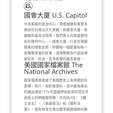
國會大厦 U.S. Capitol
作為美國的政治中心，華盛頓擁有著眾多
標誌性的政治文化景觀，如國會大廈，美
國聯邦最高法院等。我們將入內華盛頓特
區的幾何中心——國會大廈，行走在華麗
精美的國會走廊，聆聽每一幅壁畫和每一
座雕像背後的故事，深度瞭解為什麼這裡
是民有、民治、民享政權的最高象徵。
美國國家檔案館 The
National Archives
國家檔案館收錄了美國歷史上各時期的珍
貴檔，照片，和影像資料。其中最為著名
的藏品便是1776年建國伊始起草的寫在羊
皮紙上的開國檔原稿，共包括3份：《獨
立宣言》，《美國憲法》和《權利法
案》。還有林肯在南北戰爭期間頒佈的解