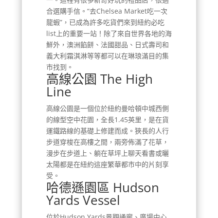
合選購手信。“去Chelsea Market吃一次
龍蝦”，已成為許多吃貨們來到紐約必吃
list上的重要一站！除了來自世界各地的海
鮮外，澳洲餡餅、法國甜品、日式壽司和
義大利霜淇淋等等都可以在琳琅滿目的集
市找到。
高線公園 The High
Line
高線公園是一個位於紐約曼哈頓中城西側
的線型空中花園，全長1.45英里，是在貨
運鐵路線的基礎上修建而成。狹長的人行
步道穿梭在高樓之間，兩旁佈滿了花草，
漫步在步道上、躺在草坪上聊天看書或曬
太陽都是在紐約這座繁華都市中的片刻享
受。
哈德遜園區 Hudson
Yards Vessel
位於Hudson Yards景觀通廊、廣場中心