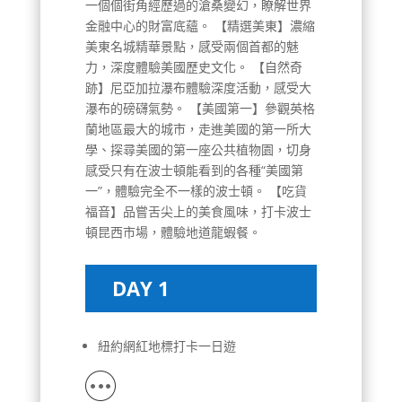
一個個街角經歷過的滄桑變幻，瞭解世界
金融中心的財富底蘊。 【精選美東】濃縮
美東名城精華景點，感受兩個首都的魅
力，深度體驗美國歷史文化。 【自然奇
跡】尼亞加拉瀑布體驗深度活動，感受大
瀑布的磅礴氣勢。 【美國第一】參觀英格
蘭地區最大的城市，走進美國的第一所大
學、探尋美國的第一座公共植物園，切身
感受只有在波士頓能看到的各種“美國第
一”，體驗完全不一樣的波士頓。 【吃貨
福音】品嘗舌尖上的美食風味，打卡波士
頓昆西市場，體驗地道龍蝦餐。
DAY 1
紐約網紅地標打卡一日遊