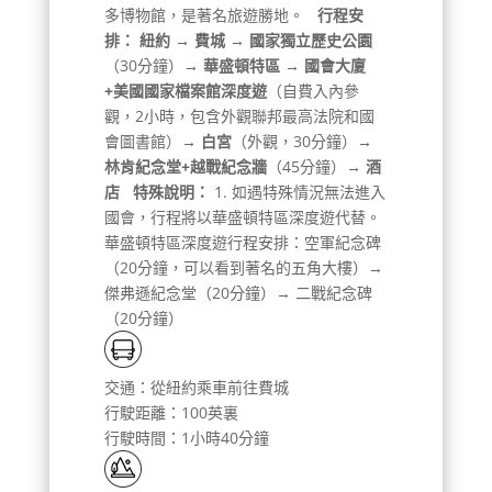
多博物館，是著名旅遊勝地。
行程安
排：
紐約 → 費城 → 國家獨立歷史公園
（30分鐘）
→ 華盛頓特區 → 國會大廈
+美國國家檔案館深度遊
（自費入內參
觀，2小時，包含外觀聯邦最高法院和國
會圖書館）
→ 白宮
（外觀，30分鐘）
→
林肯紀念堂+越戰紀念牆
（45分鐘）
→ 酒
店
特殊說明：
1. 如遇特殊情況無法進入
國會，行程將以華盛頓特區深度遊代替。
華盛頓特區深度遊行程安排：空軍紀念碑
（20分鐘，可以看到著名的五角大樓）→
傑弗遜紀念堂（20分鐘）→ 二戰紀念碑
（20分鐘）
交通：從紐約乘車前往費城
行駛距離：100英裏
行駛時間：1小時40分鐘