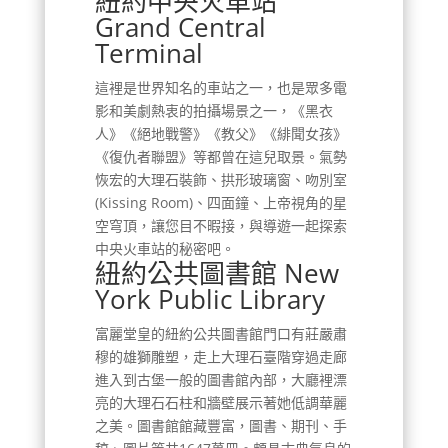
紐約中央火車站
Grand Central
Terminal
這裡是世界知名的車站之一，也是眾多電
影和美劇熱衷的拍攝場景之一，《黑衣
人》《絕地戰警》《教父》《緋聞女孩》
《復仇者聯盟》等都曾在這兒取景。氣勢
恢宏的大理石裝飾、拱形玻璃窗、吻別室
(Kissing Room)、四面鐘、上帝視角的星
空穹頂，讓您目不暇接，與導遊一起探索
中央火車站的秘密吧。
紐約公共圖書館 New
York Public Library
富麗堂皇的紐約公共圖書館門口有莊嚴肅
穆的雄獅雕塑，走上大理石臺階穿過走廊
進入到古堡一般的圖書館內部，大廳裡漂
亮的大理石石柱和牆壁展示著她低調華麗
之美。圖書館館藏豐富，圖書、期刊、手