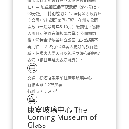
僅限沃特金斯峽谷州立公園開放期間前
往）
→ 尼亞加拉瀑布夜景游
（必付項目，
90分鐘）
特別說明：
1. 沃特金斯峽谷州
立公園+五指湖是夏季行程，在州立公園
開放（一般是每年5-10月）後前往，實際
入園日期請以官網披露為準；公園關閉
後，沃特金斯峽谷州立公園+五指湖將不
再前往。 2. 為了保障客人更好的旅行體
驗，保證客人當天可以觀看到瀑布的煙火
表演（該日無煙火表演除外）。
交通：從酒店乘車前往康寧玻璃中心
行駛距離：275英裏
行駛時間：5小時
康寧玻璃中心 The
Corning Museum of
Glass