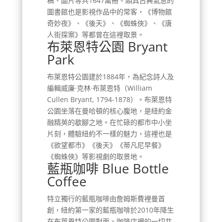
稿、圖片等共1647萬冊。頗具古典氣息的
圖書館也是影視作品中的常客，《博物館
奇妙夜》、《後天》、《蜘蛛俠》、《唐
人街探案》等都曾在這裡取景。
布萊恩特公園 Bryant
Park
布萊恩特公園建於1884年，為紀念詩人及
編輯威廉·克林·布萊恩特（William
Cullen Bryant, 1794-1878）。布萊恩特
公園坐落在曼哈頓的核心腹地，是紐約金
融精英的歇腳之地。在忙碌的都市中小坐
片刻，體驗紐約不一樣的魅力，這裡也是
《欲望都市》《後天》《蒂凡尼早餐》
《蜘蛛俠》等影視劇的取景地。
藍瓶咖啡 Blue Bottle
Coffee
特立獨行的藍瓶咖啡由詹姆斯費裡曼首
創，紐約第一家的藍瓶咖啡於2010年降生
在布萊恩特公園對面。咖啡店裡的一切井