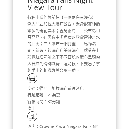
View Tour
行程中我們將前往【一園兩島三瀑布】，
深入尼亞加拉大瀑布公園，近身觀賞種類
繁多的奇花異木；置身兩島——公羊島和
月亮島，在黑夜中多角度的欣賞雷神之水
的壯闊；三大瀑布一網打盡——馬蹄瀑
布、新娘面紗瀑布和美國瀑布，感受在七
彩霓虹燈照射之下不同面貌的瀑布呈現的
大自然的磅礴氣勢。這時候，不要忘了拿
起手中的相機與其合影一番。
交通：從尼亞加拉瀑布前往酒店
行駛距離：20英裏
行駛時間：30分鐘
晚上
酒店：Crowne Plaza Niagara Falls NY -