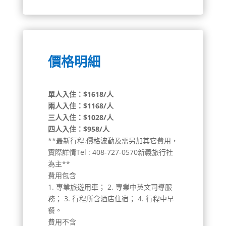
價格明細
單人入住：$
1618
/人
兩人入住：$
1168
/人
三人入住：$
1028
/人
四人入住：$
958
/人
**最新行程.價格波動及需另加其它費用，
實際詳情Tel : 408-727-0570新義旅行社
為主**
費用包含
1. 專業旅遊用車； 2. 專業中英文司導服
務； 3. 行程所含酒店住宿； 4. 行程中早
餐。
費用不含