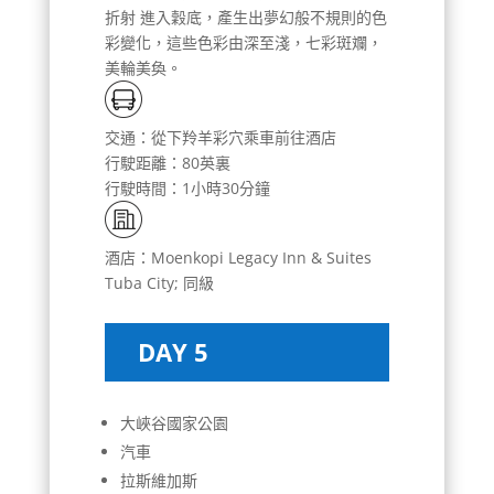
折射 進入穀底，產生出夢幻般不規則的色
彩變化，這些色彩由深至淺，七彩斑斕，
美輪美奐。
交通：從下羚羊彩穴乘車前往酒店
行駛距離：80英裏
行駛時間：1小時30分鐘
酒店：Moenkopi Legacy Inn & Suites
Tuba City; 同級
DAY 5
大峽谷國家公園
汽車
拉斯維加斯