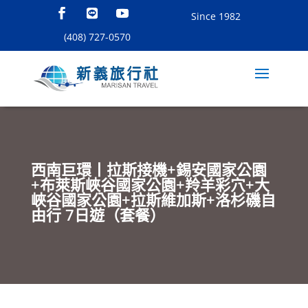
Since 1982
(408) 727-0570
西南巨環丨拉斯接機+錫安國家公園
+布萊斯峽谷國家公園+羚羊彩穴+大
峽谷國家公園+拉斯維加斯+洛杉磯自
由行 7日遊（套餐）