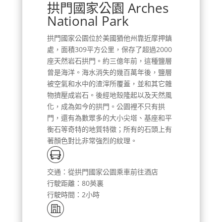
拱門國家公園 Arches
National Park
拱門國家公園位於美國猶他州靠近摩押鎮
處，面積309平方公里，保存了超過2000
座天然岩石拱門。約三億年前，這種鹽層
曾是海洋。海水消失的幾百萬年後，鹽層
被空氣和水中的渣滓所覆蓋，並和其它雜
物擠壓成岩石。後經地殼隆起以及天然風
化，成為如今的拱門。公園裡不只有拱
門，還有為數眾多的大小尖塔、基座和平
衡石等奇特的地質特徵；所有的石頭上有
著顏色對比非常強烈的紋理。
交通：從拱門國家公園乘車前往酒店
行駛距離：80英裏
行駛時間：2小時