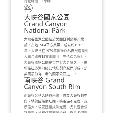
行駛時間：1小時
大峽谷國家公園
Grand Canyon
National Park
大峽谷國家公園位於美國亞利桑那州北
部，占地1904平方英里，成立於1919
年。大峽谷在1979年批准作為自然遺產列
入聯合國教科文組織《世界遺產名錄》。
大峽谷國家公園是世界七大奇景之一，由
科羅拉多河流經此地切割高原而形成。是
美國最值得一看的國家公園之一。
南峽谷 Grand
Canyon South Rim
南峽谷又稱大峽谷南緣，位於大峽谷的中
段。地勢險峻而壯闊，峽谷深不見底，規
模最大。公園建設成熟完善，尤其適合公
路自駕，沒有任何商業設施，幾乎各個觀