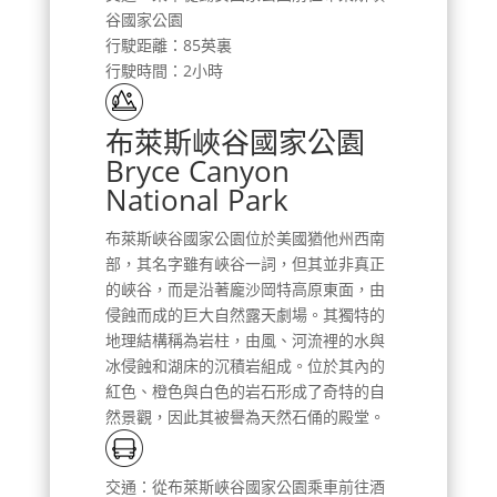
谷國家公園
行駛距離：85英裏
行駛時間：2小時
布萊斯峽谷國家公園
Bryce Canyon
National Park
布萊斯峽谷國家公園位於美國猶他州西南
部，其名字雖有峽谷一詞，但其並非真正
的峽谷，而是沿著龐沙岡特高原東面，由
侵蝕而成的巨大自然露天劇場。其獨特的
地理結構稱為岩柱，由風、河流裡的水與
冰侵蝕和湖床的沉積岩組成。位於其內的
紅色、橙色與白色的岩石形成了奇特的自
然景觀，因此其被譽為天然石俑的殿堂。
交通：從布萊斯峽谷國家公園乘車前往酒