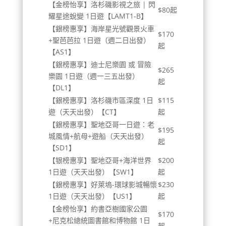
【金榜怡享】洛杉磯影視之旅 | 閃
$80起
耀星途蛻變 1日遊【LAMT1-B】
【銀榜惠享】海岸星光號觀景火車
$170
+聖芭芭拉 1日遊（週二日出發）
起
【AS1】
【銀榜惠享】迪士尼樂園 或 冒險
$265
樂園 1日遊（週一三五出發）
起
【DL1】
【銀榜惠享】洛杉磯市區深度 1日
$115
遊（天天出發）【CT】
起
【銀榜惠享】聖地亞哥一日遊：老
$195
城風情+航母+遊船（天天出發）
起
【SD1】
【银榜惠享】聖地亞哥+海洋世界
$200
1日遊（天天出發）【SW1】
起
【銀榜惠享】好萊塢-環球影城暢懷
$230
1日遊（天天出發）【US1】
起
【金榜怡享】約書亞樹國家公園
$170
+尼克松總統圖書館和博物館 1日
起