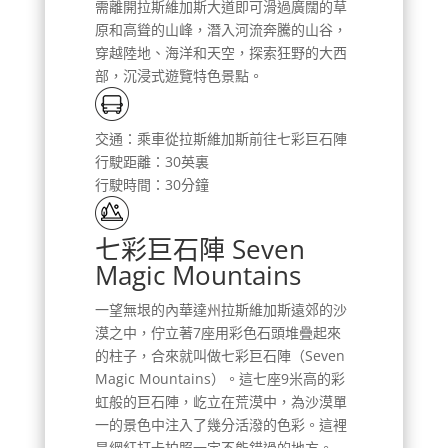
需離開拉斯維加斯大道即可滑過廣闊的草
原和高聳的山峰，潛入河流奔騰的山谷，
穿越陸地、海洋和天空，探索狂野的大西
部，沉浸式遊覽特色景點。
交通：乘車從拉斯維加斯前往七彩巨石陣
行駛距離：30英裏
行駛時間：30分鐘
七彩巨石陣 Seven
Magic Mountains
一望無垠的內華達州拉斯維加斯遠郊的沙
漠之中，佇立著7座用彩色石頭堆疊起來
的柱子，合來就叫做七彩巨石陣（Seven
Magic Mountains）。這七座9米高的彩
虹般的巨石陣，屹立在荒漠中，為沙漠單
一的景色中注入了幾分活潑的色彩。這裡
是網紅打卡拍照一定不能錯過的地方。