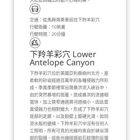
交通：從馬蹄灣乘車前往下羚羊彩穴
行駛距離：10英裏
行駛時間：20分鐘
下羚羊彩穴 Lower
Antelope Canyon
下羚羊彩穴位於美國亞利桑納州北方，是
柔軟的砂岩經過百萬年的各種侵蝕力所形
成。季風季節裡常出現暴洪流入峽谷中，
由於突然暴增的雨量，造成暴洪的流速相
當快，加上狹窄通道將河道縮小，因此垂
直侵蝕力也相對變大，形成了下羚羊彩穴
底部的走廊，以及穀壁上堅硬光滑、如同
流水般的邊緣。下羚羊彩穴中沒有任何人
工照明，所有可見的光線均來自於峽谷頂
部的裂縫，這些光線經過岩石紋理的反復