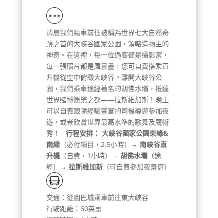
清晨我們驅車前往被稱為世界七大自然奇
跡之首的大峽谷國家公園，領略造物主的
神奇。在這裡，每一位過客都是攝影家，
每一張照片都是風景畫，您可自費搭乘直
升機從空中俯瞰大峽谷。離開大峽谷公
園，我們乘車途經著名的胡佛水壩，抵達
世界賭博娛樂之都——拉斯維加斯！晚上
可以自費跟隨經驗豐富的司機導遊參加夜
遊，或者欣賞世界最高水準的歌舞及魔術
秀！
行程安排：
大峽谷國家公園東緣&
南緣
（必付項目，2.5小時）→
南峽谷直
升機
（自費，1小時）
→ 胡佛水壩
（途
經）→
拉斯維加斯
（可自費參加夜景遊）
交通：從圖巴城乘車前往東大峽谷
行駛距離：60英裏