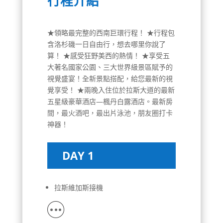
行程介紹
★領略最完整的西南巨環行程！ ★行程包
含洛杉磯一日自由行，想去哪里你說了
算！ ★感受狂野美西的熱情！ ★享受五
大著名國家公園、三大世界級景區賦予的
視覺盛宴！全新景點搭配，給您最新的視
覺享受！ ★兩晚入住位於拉斯大道的最新
五星級豪華酒店—楓丹白露酒店。最新房
間，最火酒吧，最出片泳池，朋友圈打卡
神器！
DAY 1
拉斯維加斯接機