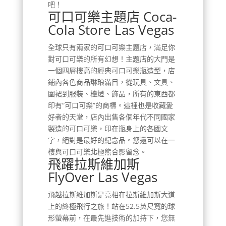
吧！
可口可樂主題店 Coca-
Cola Store Las Vegas
全球只有兩家的可口可樂主題店，滿足你
對可口可樂的所有幻想！主題店的大門是
一個四層樓高的經典可口可樂瓶造型，店
鋪內各色商品琳琅滿目，從玩具、文具、
圍裙到服裝、檯燈、飾品，所有的東西都
印有“可口可樂”的商標。這裡也是收藏愛
好者的天堂，店內出售各個年代不同國家
製造的可口可樂，印在瓶身上的各國文
字，絕對是最好的紀念品。您還可以在一
樓與可口可樂北極熊合影留念。
飛躍拉斯維加斯
FlyOver Las Vegas
飛越拉斯維加斯是亮相在拉斯維加斯大道
上的終極飛行之旅！站在52.5英尺寬的球
形螢幕前，在最先進技術的加持下，您無