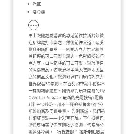
汽車
洛杉磯
早上跟隨經驗豐富的導遊前往拉斯網紅歡
迎招牌處打卡留念，然後前往大道上最受
歡迎的網紅景點——M豆巧克力世界和與
其相連的可口可樂主題店，色彩繽紛的巧
克力豆、口味奇特的可口可樂、琳琅滿目
的周邊商品，遊覽過程中深入瞭解兩大巨
頭的商品文化。您還可以在四層的巧克力
世界觀看3D電影，在香甜的空氣中獲得不
一樣的觀影體驗。隨後來到最新開幕的Fly
Over Las Vegas，最新的光電技術+電動
騎行+4D體驗，用不一樣的視角來欣賞拉
斯維加斯及周邊美景。 告別賭城，我們前
往網紅景點——七彩巨石陣。下午抵達巴
斯托奧特萊斯盡享購物的樂趣，傍晚時分
抵達洛杉磯。
行程安排：
拉斯網紅歡迎