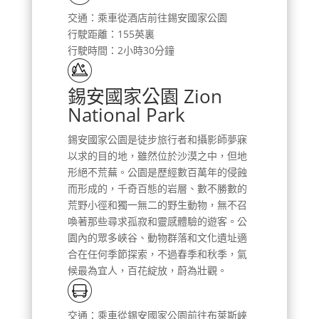
交通：乘車從酒店前往錫安國家公園
行駛距離：155英裏
行駛時間：2小時30分鐘
錫安國家公園 Zion
National Park
錫安國家公園是徒步旅行者和攝影師夢寐
以求的目的地，雖然位於沙漠之中，但地
形絕不荒蕪。公園是歷經數百萬年的侵蝕
而形成的，千奇百態的岩層、數不勝數的
荒野小徑和獨一無二的野生動物，無不召
喚著那些尋求孤寂和靈感體驗的遊客。公
園內的眾多峽谷、動物群落和文化遺址適
合在任何季節探索，不過春季和秋季，氣
候最為宜人，百花綻放，蔚為壯觀。
交通：乘車從錫安國家公園前往布萊斯峽