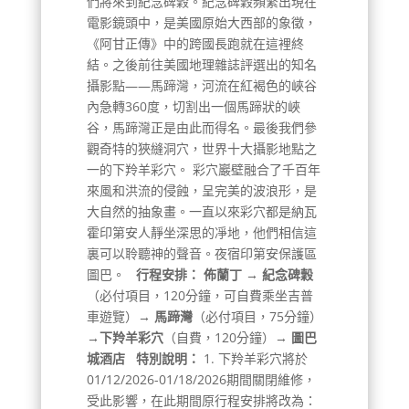
們將來到紀念碑穀。紀念碑穀頻繁出現在
電影鏡頭中，是美國原始大西部的象徵，
《阿甘正傳》中的跨國長跑就在這裡終
結。之後前往美國地理雜誌評選出的知名
攝影點——馬蹄灣，河流在紅褐色的峽谷
內急轉360度，切割出一個馬蹄狀的峽
谷，馬蹄灣正是由此而得名。最後我們參
觀奇特的狹縫洞穴，世界十大攝影地點之
一的下羚羊彩穴。 彩穴巖壁融合了千百年
來風和洪流的侵蝕，呈完美的波浪形，是
大自然的抽象畫。一直以來彩穴都是納瓦
霍印第安人靜坐深思的凈地，他們相信這
裏可以聆聽神的聲音。夜宿印第安保護區
圖巴。
行程安排：
佈蘭丁 → 紀念碑穀
（必付項目，120分鐘，可自費乘坐吉普
車遊覽）
→ 馬蹄灣
（必付項目，75分鐘）
→下羚羊彩穴
（自費，120分鐘）→
圖巴
城酒店
特別說明：
1. 下羚羊彩穴將於
01/12/2026-01/18/2026期間關閉維修，
受此影響，在此期間原行程安排將改為：