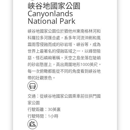
峽谷地國家公園
Canyonlands
National Park
峽谷地國家公園位於猶他州東南格林河和
科羅拉多河匯合處，系多年河流沖刷和風
霜雨雪侵蝕而成的砂岩塔、峽谷等，成為
世界上最著名的侵蝕區域之一，以峰巒險
惡、怪石嶙峋著稱。天空之島坐落在陡峭
的砂岩懸崖上，高出周圍地形1000英尺。
每一次俯瞰都能從不同的角度看到峽谷地
帶的壯觀景色。
交通：從峽谷地國家公園乘車前往拱門國
家公園
行駛距離：30英裏
行駛時間：1小時