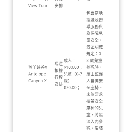
View Tour
安排
包含當地
接送及嚮
導服務費
為保障兒
童安全，
景區明確
規定：0-
成人：
8 歲兒童
導遊
羚羊峽谷X
$100.00；
參觀時，
根據
Antelope
兒童（0-7
須由監護
行程
Canyon X
歲）：
人自備安
安排
$70.00；
全座椅。
未依要求
攜帶安全
座椅的兒
童，將無
法入內參
觀，敬請