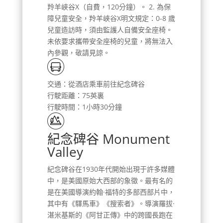
羚羊峽谷X（自費，120分鐘）。 2. 為保
障兒童安全，羚羊峽谷X明文規定：0-8 歲
兒童造訪時，須由監護人自備安全座椅。
未依要求攜帶安全座椅的兒童，將無法入
內參觀，敬請見諒。
交通：從酒店乘車前往紀念碑谷
行駛距離：75英裏
行駛時間：1小時30分鐘
紀念碑谷 Monument
Valley
紀念碑谷在1930年代開始出現于許多媒體
中，是美國原始大西部的象徵。最有名的
是在美國導演約翰·福特的多部西部片中，
其中有《驛馬車》《搜索者》。導演羅拔·
湛米基斯的《阿甘正傳》中的跨國長跑在