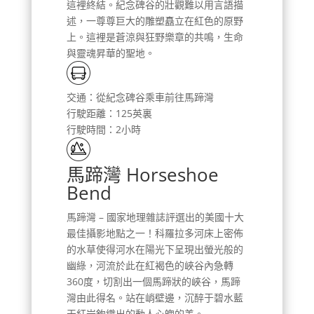
這裡終結。紀念碑谷的壯觀難以用言語描
述，一尊尊巨大的雕塑矗立在紅色的原野
上。這裡是蒼涼與狂野樂章的共鳴，生命
與靈魂昇華的聖地。
交通：從紀念碑谷乘車前往馬蹄灣
行駛距離：125英裏
行駛時間：2小時
馬蹄灣 Horseshoe
Bend
馬蹄灣 – 國家地理雜誌評選出的美國十大
最佳攝影地點之一！科羅拉多河床上密佈
的水草使得河水在陽光下呈現出螢光般的
幽綠，河流於此在紅褐色的峽谷內急轉
360度，切割出一個馬蹄狀的峽谷，馬蹄
灣由此得名。站在峭壁邊，沉醉于碧水藍
天紅岩鉤織出的動人心魄的美。