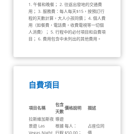
1. 午餐和晚餐； 2. 往返出發地的交通費
用； 3. 服務費：每人每天$15，按預訂行
程的天數計算，大人小孩同價； 4. 個人費
用（如餐費，電話費，收費電視等一切個
人消費）； 5. 行程中的必付項目和自費項
目； 6. 費用包含中未列出的其他費用。
自費項目
包含
項目名稱
價格說明
描述
天數
拉斯維加斯夜
導遊
景遊 Las
根據
每人：
占座位同
Vegas Night
行程
$50.00；
價