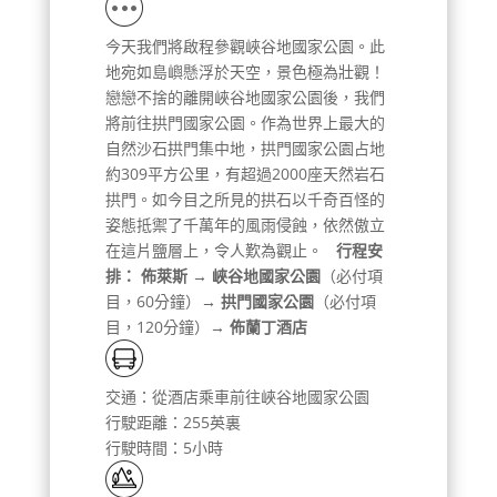
今天我們將啟程參觀峽谷地國家公園。此
地宛如島嶼懸浮於天空，景色極為壯觀！
戀戀不捨的離開峽谷地國家公園後，我們
將前往拱門國家公園。作為世界上最大的
自然沙石拱門集中地，拱門國家公園占地
約309平方公里，有超過2000座天然岩石
拱門。如今目之所見的拱石以千奇百怪的
姿態抵禦了千萬年的風雨侵蝕，依然傲立
在這片鹽層上，令人歎為觀止。
行程安
排：
佈萊斯 → 峽谷地國家公園
（必付項
目，60分鐘）
→ 拱門國家公園
（必付項
目，120分鐘）→
佈蘭丁酒店
交通：從酒店乘車前往峽谷地國家公園
行駛距離：255英裏
行駛時間：5小時