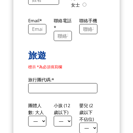
女士
Email*
聯絡電話
聯絡手機
*
旅遊
標示 *為必須填寫欄
旅行團代碼:*
團體人
小孩 (12
嬰兒 (2
數: 大人
歲以下)
歲以下
不佔位)