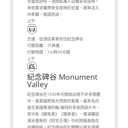
兒童造訪時，須由監護人自備安全座椅。
未依要求攜帶安全座椅的兒童，將無法入
內參觀，敬請見諒。
上午
交通：從酒店乘車前往紀念碑谷
行駛距離：75英裏
行駛時間：1小時30分鐘
上午
紀念碑谷 Monument
Valley
紀念碑谷在1930年代開始出現于許多媒體
中，是美國原始大西部的象徵。最有名的
是在美國導演約翰·福特的多部西部片中，
其中有《驛馬車》《搜索者》。導演羅拔·
湛米基斯的《阿甘正傳》中的跨國長跑在
這裡終結。紀念碑谷的壯觀難以用言語描