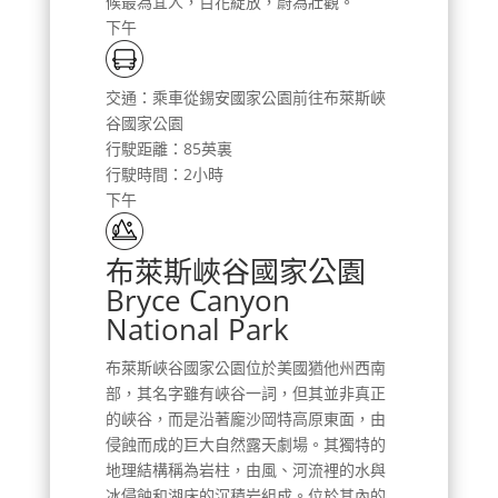
候最為宜人，百花綻放，蔚為壯觀。
下午
交通：乘車從錫安國家公園前往布萊斯峽
谷國家公園
行駛距離：85英裏
行駛時間：2小時
下午
布萊斯峽谷國家公園
Bryce Canyon
National Park
布萊斯峽谷國家公園位於美國猶他州西南
部，其名字雖有峽谷一詞，但其並非真正
的峽谷，而是沿著龐沙岡特高原東面，由
侵蝕而成的巨大自然露天劇場。其獨特的
地理結構稱為岩柱，由風、河流裡的水與
冰侵蝕和湖床的沉積岩組成。位於其內的