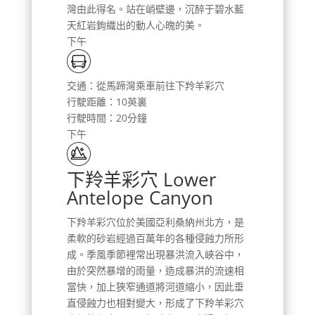
灣由此得名。站在峭壁邊，沉醉于碧水藍
天紅岩鉤織出的動人心魄的美。
下午
交通：從馬蹄灣乘車前往下羚羊彩穴
行駛距離：10英裏
行駛時間：20分鐘
下午
下羚羊彩穴 Lower
Antelope Canyon
下羚羊彩穴位於美國亞利桑納州北方，是
柔軟的砂岩經過百萬年的各種侵蝕力所形
成。季風季節裡常出現暴洪流入峽谷中，
由於突然暴增的雨量，造成暴洪的流速相
當快，加上狹窄通道將河道縮小，因此垂
直侵蝕力也相對變大，形成了下羚羊彩穴