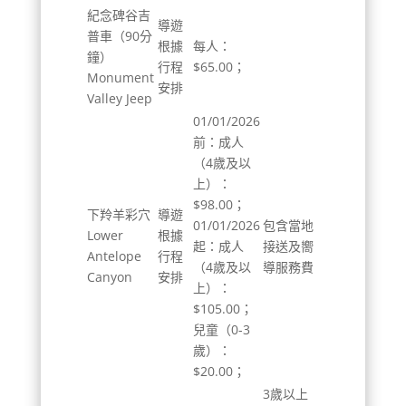
紀念碑谷吉
導遊
普車（90分
根據
每人：
鐘）
行程
$65.00；
Monument
安排
Valley Jeep
01/01/2026
前：成人
（4歲及以
上）：
$98.00；
下羚羊彩穴
導遊
01/01/2026
包含當地
Lower
根據
起：成人
接送及嚮
Antelope
行程
（4歲及以
導服務費
Canyon
安排
上）：
$105.00；
兒童（0-3
歲）：
$20.00；
3歲以上