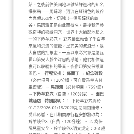
結。之後前往美國地理雜誌評選出的知名
攝影點——馬蹄灣，河流在紅褐色的峽谷
內急轉360度，切割出一個馬蹄狀的峽
谷，馬蹄灣正是由此而得名。最後我們參
觀奇特的狹縫洞穴，世界十大攝影地點之
一的下羚羊彩穴。 彩穴巖壁融合了千百年
來風和洪流的侵蝕，呈完美的波浪形，是
大自然的抽象畫。一直以來彩穴都是納瓦
霍印第安人靜坐深思的凈地，他們相信這
裏可以聆聽神的聲音。夜宿印第安保護區
圖巴。
行程安排：
佈蘭丁 → 紀念碑穀
（必付項目，120分鐘，可自費乘坐吉普
車遊覽）
→ 馬蹄灣
（必付項目，75分鐘）
→下羚羊彩穴
（自費，120分鐘）→
圖巴
城酒店
特別說明：
1. 下羚羊彩穴將於
01/12/2026-01/18/2026期間關閉維修，
受此影響，在此期間原行程安排將改為：
羚羊峽谷X（自費，120分鐘）。 2. 為保
障兒童安全，羚羊峽谷X明文規定：0-8 歲