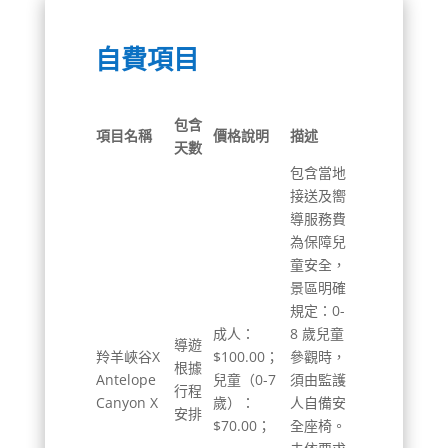
自費項目
包含
項目名稱
價格說明
描述
天數
包含當地
接送及嚮
導服務費
為保障兒
童安全，
景區明確
規定：0-
成人：
8 歲兒童
導遊
羚羊峽谷X
$100.00；
參觀時，
根據
Antelope
兒童（0-7
須由監護
行程
Canyon X
歲）：
人自備安
安排
$70.00；
全座椅。