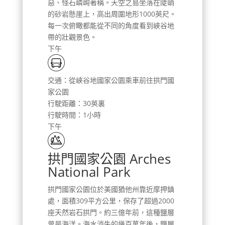
惡、怪石嶙峋著稱。天空之島坐落在陡峭
的砂岩懸崖上，高出周圍地形1000英尺。
每一次俯瞰都能從不同的角度看到峽谷地
帶的壯觀景色。
下午
交通：從峽谷地國家公園乘車前往拱門國
家公園
行駛距離：30英裏
行駛時間：1小時
下午
拱門國家公園 Arches
National Park
拱門國家公園位於美國猶他州靠近摩押鎮
處，面積309平方公里，保存了超過2000
座天然岩石拱門。約三億年前，這種鹽層
曾是海洋。海水消失的幾百萬年後，鹽層