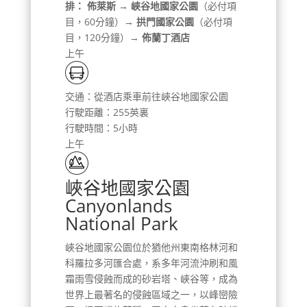
排：
佈萊斯 → 峽谷地國家公園
（必付項
目，60分鐘）
→ 拱門國家公園
（必付項
目，120分鐘）→
佈蘭丁酒店
上午
交通：從酒店乘車前往峽谷地國家公園
行駛距離：255英裏
行駛時間：5小時
上午
峽谷地國家公園
Canyonlands
National Park
峽谷地國家公園位於猶他州東南格林河和
科羅拉多河匯合處，系多年河流沖刷和風
霜雨雪侵蝕而成的砂岩塔、峽谷等，成為
世界上最著名的侵蝕區域之一，以峰巒險