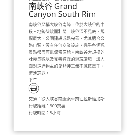
南峽谷 Grand
Canyon South Rim
南峽谷又稱大峽谷南緣，位於大峽谷的中
段。地勢險峻而壯闊，峽谷深不見底，規
模最大。公園建設成熟完善，尤其適合公
路自駕，沒有任何商業設施，幾乎各個觀
景點都盡可能保留原貌。南峽谷大規模的
壯麗景觀以及完善適宜的遊玩環境，讓人
面對這造物主的鬼斧神工無不感慨萬千、
流連忘返。
下午
交通：從大峽谷南緣乘車前往拉斯維加斯
行駛距離：300英裏
行駛時間：5小時