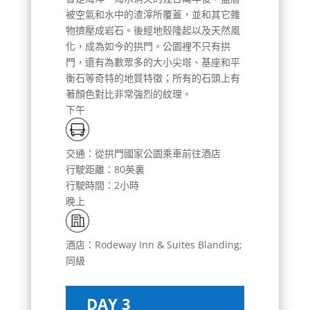
被空氣和水中的渣滓所覆蓋，並和其它雜
物擠壓成岩石。後經地殼隆起以及天然風
化，成為如今的拱門。公園裡不只有拱
門，還有為數眾多的大小尖塔、基座和平
衡石等奇特的地質特徵；所有的石頭上有
著顏色對比非常強烈的紋理。
下午
交通：從拱門國家公園乘車前往酒店
行駛距離：80英裏
行駛時間：2小時
晚上
酒店：Rodeway Inn & Suites Blanding;
同級
DAY 3