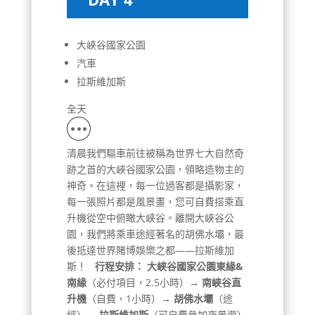
大峽谷國家公園
汽車
拉斯維加斯
全天
清晨我們驅車前往被稱為世界七大自然奇
跡之首的大峽谷國家公園，領略造物主的
神奇。在這裡，每一位過客都是攝影家，
每一張照片都是風景畫，您可自費搭乘直
升機從空中俯瞰大峽谷。離開大峽谷公
園，我們將乘車途經著名的胡佛水壩，最
後抵達世界賭博娛樂之都——拉斯維加
斯！
行程安排：
大峽谷國家公園東緣&
南緣
（必付項目，2.5小時）
→ 南峽谷直
升機
（自費，1小時）
→ 胡佛水壩
（途
經）
→
拉斯維加斯
（可自費參加夜景遊）