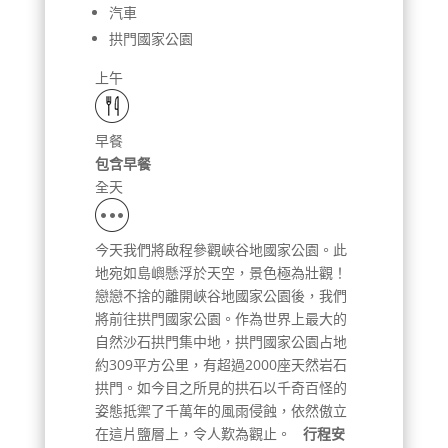
汽車
拱門國家公園
上午
早餐
包含早餐
全天
今天我們將啟程參觀峽谷地國家公園。此
地宛如島嶼懸浮於天空，景色極為壯觀！
戀戀不捨的離開峽谷地國家公園後，我們
將前往拱門國家公園。作為世界上最大的
自然沙石拱門集中地，拱門國家公園占地
約309平方公里，有超過2000座天然岩石
拱門。如今目之所見的拱石以千奇百怪的
姿態抵禦了千萬年的風雨侵蝕，依然傲立
在這片鹽層上，令人歎為觀止。
行程安