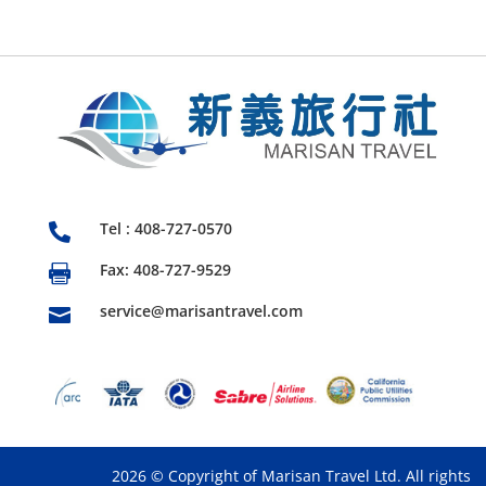
Tel : 408-727-0570

Fax: 408-727-9529

service@marisantravel.com

2026 © Copyright of Marisan Travel Ltd. All rights