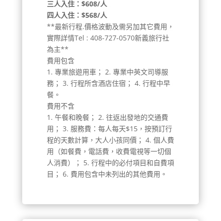
三人入住：$
608
/人
四人入住：$
568
/人
**最新行程.價格波動及需另加其它費用，
實際詳情Tel : 408-727-0570新義旅行社
為主**
費用包含
1. 專業旅遊用車； 2. 專業中英文司導服
務； 3. 行程所含酒店住宿； 4. 行程中早
餐。
費用不含
1. 午餐和晚餐； 2. 往返出發地的交通費
用； 3. 服務費：每人每天$15，按預訂行
程的天數計算，大人小孩同價； 4. 個人費
用（如餐費，電話費，收費電視等一切個
人消費）； 5. 行程中的必付項目和自費項
目； 6. 費用包含中未列出的其他費用。