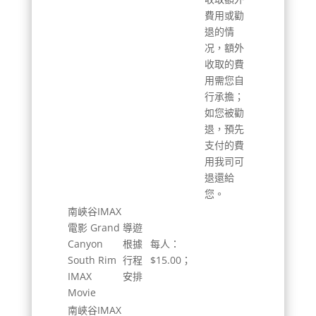
費用或勸
退的情
况，額外
收取的費
用需您自
行承擔；
如您被勸
退，預先
支付的費
用我司可
退還給
您。
南峽谷IMAX
電影 Grand
導遊
Canyon
根據
每人：
South Rim
行程
$15.00；
IMAX
安排
Movie
南峽谷IMAX