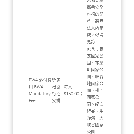
未依要求
攜帶安全
座椅的兒
童，將無
法入內參
觀，敬請
見諒。
包含：錫
安國家公
園、布萊
斯國家公
園、峽谷
BW4 必付費
導遊
地國家公
用 BW4
根據
每人：
園、拱門
Mandatory
行程
$150.00；
國家公
Fee
安排
園、紀念
碑谷、馬
蹄灣、大
峽谷國家
公園