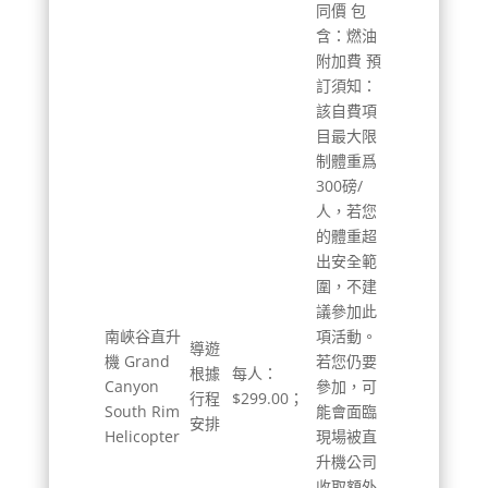
同價 包
含：燃油
附加費 預
訂須知：
該自費項
目最大限
制體重爲
300磅/
人，若您
的體重超
出安全範
圍，不建
議參加此
南峽谷直升
項活動。
導遊
機 Grand
若您仍要
根據
每人：
Canyon
參加，可
行程
$299.00；
South Rim
能會面臨
安排
Helicopter
現場被直
升機公司
收取額外