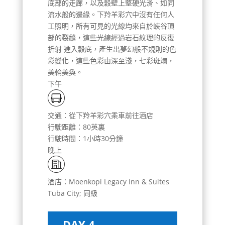
底部的走廊，以及穀壁上堅硬光滑、如同
流水般的邊緣。下羚羊彩穴中沒有任何人
工照明，所有可見的光線均來自於峽谷頂
部的裂縫，這些光線經過岩石紋理的反復
折射 進入穀底，產生出夢幻般不規則的色
彩變化，這些色彩由深至淺，七彩斑斕，
美輪美奐。
下午
交通：從下羚羊彩穴乘車前往酒店
行駛距離：80英裏
行駛時間：1小時30分鐘
晚上
酒店：Moenkopi Legacy Inn & Suites
Tuba City; 同級
DAY 4