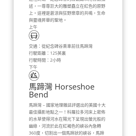
述，一尊尊巨大的雕塑矗立在紅色的原野
上。這裡是蒼涼與狂野樂章的共鳴，生命
與靈魂昇華的聖地。
上午
交通：從紀念碑谷乘車前往馬蹄灣
行駛距離：125英裏
行駛時間：2小時
下午
馬蹄灣 Horseshoe
Bend
馬蹄灣 – 國家地理雜誌評選出的美國十大
最佳攝影地點之一！科羅拉多河床上密佈
的水草使得河水在陽光下呈現出螢光般的
幽綠，河流於此在紅褐色的峽谷內急轉
360度，切割出一個馬蹄狀的峽谷，馬蹄