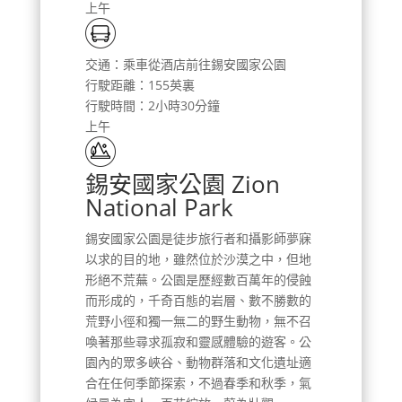
上午
交通：乘車從酒店前往錫安國家公園
行駛距離：155英裏
行駛時間：2小時30分鐘
上午
錫安國家公園 Zion
National Park
錫安國家公園是徒步旅行者和攝影師夢寐
以求的目的地，雖然位於沙漠之中，但地
形絕不荒蕪。公園是歷經數百萬年的侵蝕
而形成的，千奇百態的岩層、數不勝數的
荒野小徑和獨一無二的野生動物，無不召
喚著那些尋求孤寂和靈感體驗的遊客。公
園內的眾多峽谷、動物群落和文化遺址適
合在任何季節探索，不過春季和秋季，氣