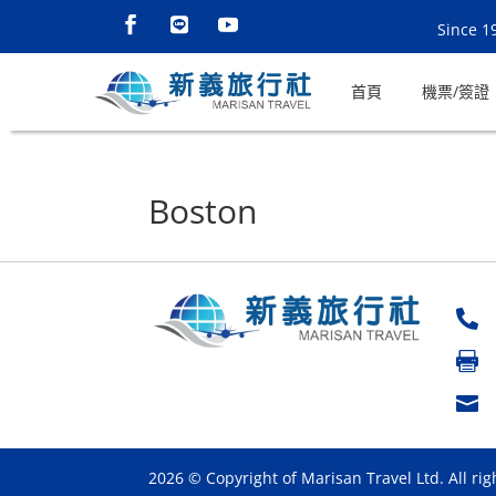
Since 1
首頁
機票/簽證
Boston



2026 © Copyright of Marisan Travel Ltd. All rig