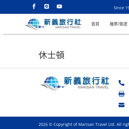
Since 1
首頁
機票/簽證
休士頓



2026 © Copyright of Marisan Travel Ltd. All rig