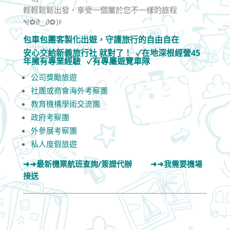
輕輕鬆鬆出發，享受一個屬於您不一樣的旅程
٩(✿∂‿∂✿)۶
包車包團客製化出遊，守護旅行的自由自在
安心交給
新義旅行社 就對了！
✓在地深根經營45
年擁有專業經驗 ✓有專屬遊覽車隊
公司獎勵旅遊
社團或商會海外考察團
教育機構學術交流團
政府考察團
外參展考察團
私人度假旅遊
➜➜最新機票航班查詢/簽證代辦
➜➜我需要機場
接送