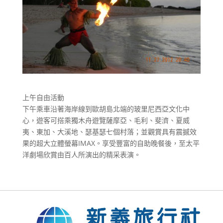
上午自由活動
下午乘車沿著海岸線到歐胡島北端的玻里尼西亞文化中
心，遊客可搭乘獨木舟遊覽薩摩亞、毛利、斐濟、夏威
夷、東加、大溪地、瑟基瑟七個村落；並觀賞具有震撼效
果的超大立體螢幕IMAX。享受豐富的自助晚餐後，至太平
洋劇場欣賞由百人所演出的精采表演。