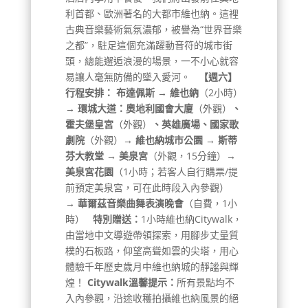
利首都、歐洲著名的大都市維也納。這裡
古典音樂藝術氣氛濃郁，被譽為“世界音樂
之都”，駐足這個充滿躍動音符的城市街
頭，總能邂逅浪漫的場景，一不小心就容
易讓人毫無防備的墜入愛河。
【週六】
行程安排：
布達佩斯 → 維也納
（2小時）
→ 環城大道：奧地利國會大廈
（外觀）
、
霍夫堡皇宮
（外觀）
、英雄廣場、國家歌
劇院
（外觀）
→ 維也納城市公園 → 斯蒂
芬大教堂
→ 美泉宮
（外觀，15分鐘）
→
美泉宮花園
（1小時；若客人自行購票/提
前預定美泉宮，可在此時段入內參觀）
→ 華爾茲音樂曲舞表演晚會
（自費，1小
時）
特別贈送：
1小時維也納Citywalk，
由當地中文導遊帶領探索，用腳步丈量質
樸的石板路，仰望高聳如雲的尖塔，用心
體驗千年歷史歲月中維也納城的靜謐與輝
煌！
Citywalk溫馨提示：
所有景點均不
入內參觀，沿途收穫拍攝維也納風景的絕