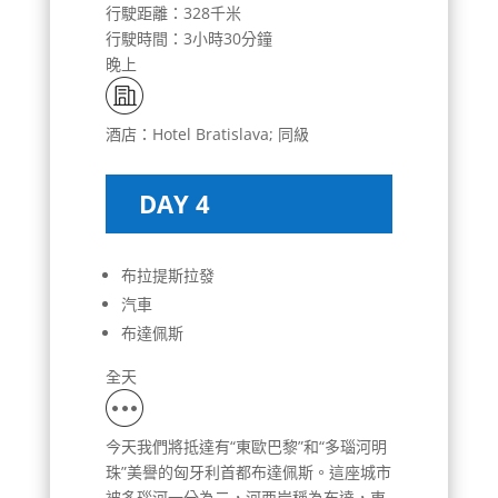
行駛距離：328千米
行駛時間：3小時30分鐘
晚上
酒店：Hotel Bratislava; 同級
DAY 4
布拉提斯拉發
汽車
布達佩斯
全天
今天我們將抵達有“東歐巴黎”和“多瑙河明
珠”美譽的匈牙利首都布達佩斯。這座城市
被多瑙河一分為二，河西岸稱為布達，東