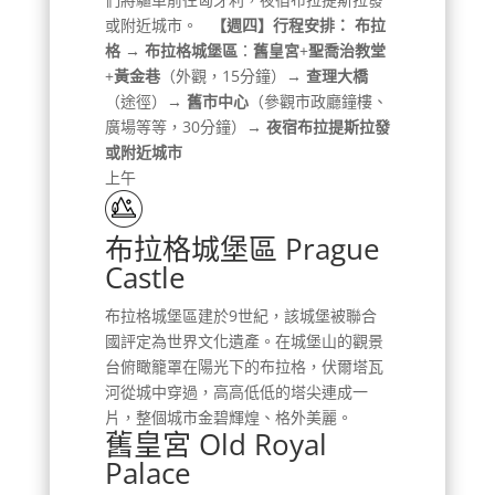
或附近城市。
【週四】行程安排：
布拉
格 → 布拉格城堡區
：
舊皇宮
+
聖喬治教堂
+
黃金巷
（外觀，15分鐘）
→ 查理大橋
（途徑）
→ 舊市中心
（參觀市政廳鐘樓、
廣場等等，30分鐘）
→ 夜宿布拉提斯拉發
或附近城市
上午
布拉格城堡區 Prague
Castle
布拉格城堡區建於9世紀，該城堡被聯合
國評定為世界文化遺產。在城堡山的觀景
台俯瞰籠罩在陽光下的布拉格，伏爾塔瓦
河從城中穿過，高高低低的塔尖連成一
片，整個城市金碧輝煌、格外美麗。
舊皇宮 Old Royal
Palace