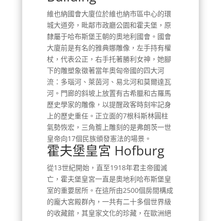
維也納國會大廈位於維也納市區中心的環
城大道旁，毗鄰市政廳公園和霍夫堡，原
隸屬于哈布斯堡王朝的奧地利國會。國會
大廈前是有名的雅典娜雕像，左手持有權
杖，代表公正，右手托著勝利女神，她腳
下的雕塑象徵著當年奧匈帝國的四大河
流：多瑙河、萊茵河、易北河和莫爾達瓦
河。門廊的斜坡上放置有古希臘和古羅馬
歷史學家的雕像，以提醒政客時刻牢記身
上的歷史重任。正立面的7根科斯林圓柱
氣勢恢宏，三角簷上雕刻的是弗朗茨一世
皇帝向17個民族頒發憲法的場景。
霍夫堡皇宮 Hofburg
從13世紀開始，直至1918年君主帝國滅
亡，霍夫堡皇宮一直是奧地利哈布斯堡皇
室的重要居所。在這所由2500個房間構成
的龐大宮殿群內，一共有二十多個世界級
的收藏館，其皇家文化的珍藏，在歐洲絕