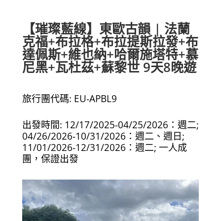
【璀璨藍線】東歐古韻 | 法蘭
克福+布拉格+布拉提斯拉發+布
達佩斯+維也納+哈爾施塔特+慕
尼黑+瓦杜茲+蘇黎世 9天8晚遊
旅行團代碼: EU-APBL9
出發時間: 12/17/2025-04/25/2026：週二;
04/26/2026-10/31/2026：週二、週日;
11/01/2026-12/31/2026：週二; 一人成
團，保證出發