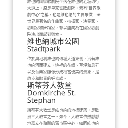
維也納國家歌劇院坐落在維也納老城環行
大道上，原是皇家宮廷劇院，素有“世界歌
劇中心”之稱，也是維也納的主要象徵。全
世界最著名的作曲家、指揮家、演奏家、
歌唱家和舞蹈家，都以能夠為在國家歌劇
院演出而感到榮幸。
維也納城市公園
Stadtpark
位於奧地利維也納環城大道東側，沿著維
也納河而建立，這裡的花鐘、草坪和鳥群
以及音樂家雕像形成相當優美的景象，是
散步和踏青的好去處。
斯蒂芬大教堂
Domkirche St.
Stephan
斯蒂芬大教堂是維也納的地標建築，是歐
洲三大教堂之一。如今，大教堂依然靜靜
地矗立在熱鬧的舊市區中心，如同維也納