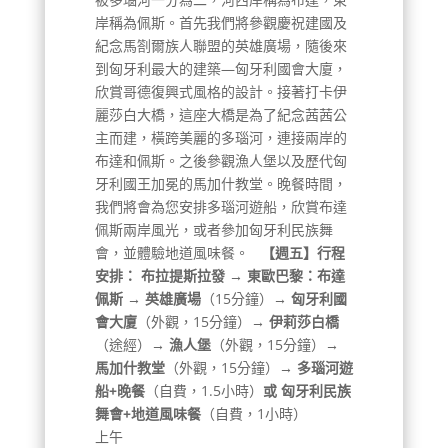
岸稱為佩斯。首先我們將參觀慶祝建國及
紀念馬劄爾族人聯盟的英雄廣場，隨後來
到匈牙利最大的建築—匈牙利國會大廈，
欣賞哥德復興式風格的設計。接著打卡伊
麗莎白大橋，這座大橋是為了紀念茜茜公
主而建，橫跨美麗的多瑙河，連接兩岸的
布達和佩斯。之後參觀漁人堡以及歷代匈
牙利國王加冕的馬加什教堂。晚餐時間，
我們將會為您安排多瑙河遊船，欣賞布達
佩斯兩岸風光，或者參加匈牙利民族舞
會，並體驗地道風味餐。
【週五】行程
安排：
布拉提斯拉發 → 東歐巴黎：布達
佩斯 → 英雄廣場
（15分鐘）
→ 匈牙利國
會大廈
（外觀，15分鐘）
→ 伊莉莎白橋
（途經）
→ 漁人堡
（外觀，15分鐘）
→
馬加什教堂
（外觀，15分鐘）
→ 多瑙河遊
船+晚餐
（自費，1.5小時）
或
匈牙利民族
舞會+地道風味餐
（自費，1小時）
上午