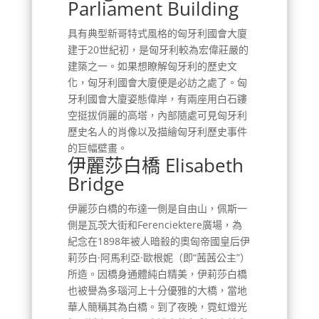
Parliament Building
具有典型新哥特式風格的匈牙利國會大廈
建于20世紀初，是匈牙利較為宏偉莊嚴的
建築之一。如果想瞭解匈牙利的歷史文
化，匈牙利國會大廈便是必訪之處了。匈
牙利國會大廈姿態偉岸，有兩座用白石鏤
空挺拔俏麗的高塔，內部隨處可見匈牙利
歷史名人的肖像以及描繪匈牙利歷史事件
的巨幅壁畫。
伊麗莎白橋 Elisabeth
Bridge
伊麗莎白橋的布達一側是自由山，佩斯一
側是瓦茨大街和Ferenciektere廣場，為
紀念在1898年被人暗殺的奧匈帝國皇后伊
莉莎白·阿馬利亞·歐根妮（即“茜茜公主”）
所造。因橋身通體純白精美，伊莉莎白橋
也被譽為多瑙河上十分優雅的大橋，當地
華人簡稱其為白橋。到了夜晚，霓虹燈光