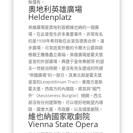
無僅有。
奧地利英雄廣場
Heldenplatz
英雄廣場是奧地利首都維也納的一個廣
場。在此曾發生許多重要事件，非常有名
的是1938年希特勒在此宣告德奧合併。漫
步廣場，可見抵禦外敵的卡爾大公爵與歐
根親王雕像矗立兩端。英雄廣場是霍夫堡
皇宮的外部廣場，興建于皇帝弗朗茨·約瑟
夫一世統治時期，是沒有完全建成的所謂
“帝國廣場”的一部分。其東北部是霍夫堡
皇宮的Leopoldinian Tract，東南方是新
霍夫堡，西南方的內環路，將其與“城門
外”（Aeusseress Burgtor）隔開。西北
部沒有任何建築物，可以很好地眺望內環
路、國會大廈、市政廳，以及城堡劇院。
維也納國家歌劇院
Vienna State Opera