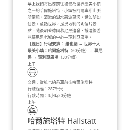
早上我們將出發前往被譽為世界最美小鎮
之一的哈爾施塔特，小鎮被阿爾卑斯山脈
所環繞，清澈的湖水碧波蕩漾，猶如夢幻
仙景，童話世界，是奧地利的明信片景
點。隨後朝著德國慕尼黑進發，抵達後游
覧慕尼黑老城的中心—瑪利亞廣場。
【週日】行程安排：
維也納 → 世界十大
最美小鎮：哈爾施塔特
（60分鐘）
→ 慕尼
黑 → 瑪利亞廣場
（30分鐘）
上午
交通：從維也納乘車前往哈爾施塔特
行駛距離：287千米
行駛時間：3小時30分鐘
上午
哈爾施塔特 Hallstatt