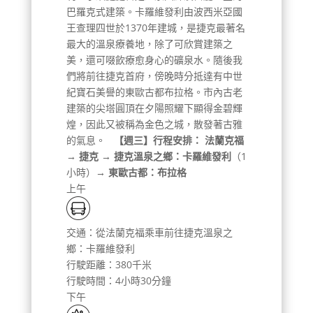
巴羅克式建築。卡羅維發利由波西米亞國
王查理四世於1370年建城，是捷克最著名
最大的溫泉療養地，除了可欣賞建築之
美，還可啜飲療愈身心的礦泉水。隨後我
們將前往捷克首府，傍晚時分抵達有中世
紀寶石美譽的東歐古都布拉格。市內古老
建築的尖塔圓頂在夕陽照耀下顯得金碧輝
煌，因此又被稱為金色之城，散發著古雅
的氣息。
【週三】行程安排：
法蘭克福
→ 捷克 → 捷克溫泉之鄉：卡羅維發利
（1
小時）
→ 東歐古都：布拉格
上午
交通：從法蘭克福乘車前往捷克溫泉之
鄉：卡羅維發利
行駛距離：380千米
行駛時間：4小時30分鐘
下午