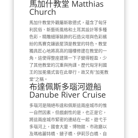
馬加什教堂 Matthias
Church
馬加什教堂外觀屬新歌德式，蘊含了匈牙
利民俗、新藝術風格和土耳其設計等多種
色彩，精雕細琢裝飾的石造尖塔與色彩繽
紛的馬賽克鑲嵌屋頂是教堂的特色。教堂
獨具匠心地將高高的鐘樓修建在教堂的一
角，這使得整座建築一下子變得輕盈，少
了其他教堂的沉重與拘謹。歷代匈牙利國
王的加冕儀式皆在此舉行，故又有“加冕教
堂”之稱。
布達佩斯多瑙河遊船
Danube River Cruise
多瑙河是隔絕布達和佩斯這兩座城市的惟
一自然因素，但戲劇性的是，也正是它，
將這兩座城市緊密的連結在一起。遊弋于
多瑙河上，國會大廈、博物館、市政廳以
及瑪格麗特橋、鏈子橋、伊莉莎白橋、自