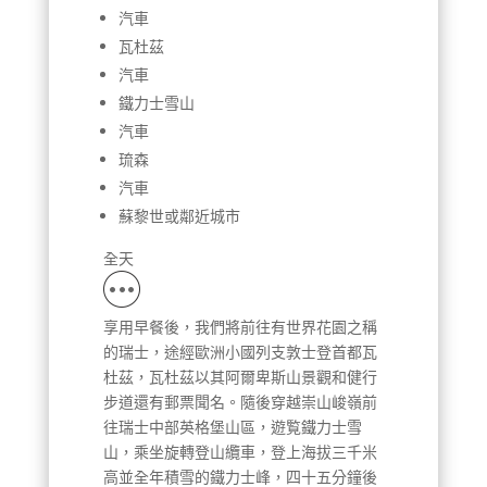
汽車
瓦杜茲
汽車
鐵力士雪山
汽車
琉森
汽車
蘇黎世或鄰近城市
全天
享用早餐後，我們將前往有世界花園之稱
的瑞士，途經歐洲小國列支敦士登首都瓦
杜茲，瓦杜茲以其阿爾卑斯山景觀和健行
步道還有郵票聞名。隨後穿越崇山峻嶺前
往瑞士中部英格堡山區，遊覧鐵力士雪
山，乘坐旋轉登山纜車，登上海拔三千米
高並全年積雪的鐵力士峰，四十五分鐘後