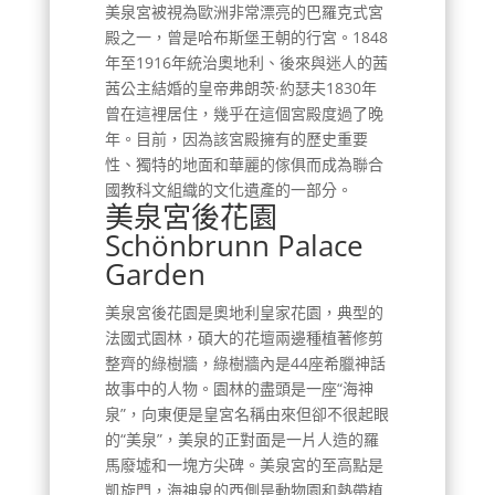
美泉宮被視為歐洲非常漂亮的巴羅克式宮
殿之一，曾是哈布斯堡王朝的行宮。1848
年至1916年統治奧地利、後來與迷人的茜
茜公主結婚的皇帝弗朗茨·約瑟夫1830年
曾在這裡居住，幾乎在這個宮殿度過了晚
年。目前，因為該宮殿擁有的歷史重要
性、獨特的地面和華麗的傢俱而成為聯合
國教科文組織的文化遺產的一部分。
美泉宮後花園
Schönbrunn Palace
Garden
美泉宮後花園是奧地利皇家花園，典型的
法國式園林，碩大的花壇兩邊種植著修剪
整齊的綠樹牆，綠樹牆內是44座希臘神話
故事中的人物。園林的盡頭是一座“海神
泉”，向東便是皇宮名稱由來但卻不很起眼
的“美泉”，美泉的正對面是一片人造的羅
馬廢墟和一塊方尖碑。美泉宮的至高點是
凱旋門，海神泉的西側是動物園和熱帶植