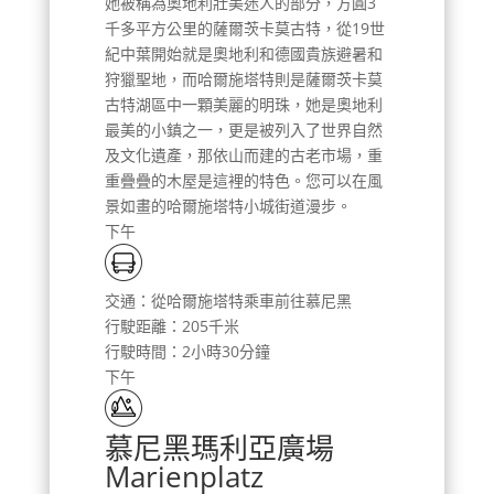
她被稱為奧地利壯美迷人的部分，方圓3
千多平方公里的薩爾茨卡莫古特，從19世
紀中葉開始就是奧地利和德國貴族避暑和
狩獵聖地，而哈爾施塔特則是薩爾茨卡莫
古特湖區中一顆美麗的明珠，她是奧地利
最美的小鎮之一，更是被列入了世界自然
及文化遺產，那依山而建的古老市場，重
重疊疊的木屋是這裡的特色。您可以在風
景如畫的哈爾施塔特小城街道漫步。
下午
交通：從哈爾施塔特乘車前往慕尼黑
行駛距離：205千米
行駛時間：2小時30分鐘
下午
慕尼黑瑪利亞廣場
Marienplatz