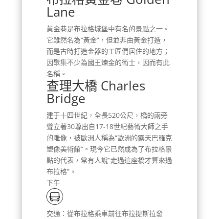
Lane
黃金巷是布拉格城堡中有名的景點之一。
它雖然名為“黃金”，但並非由黃金打造，
而是古時打造金器的工匠們居住的地方；
因聚集不少為國王煉金的術士，因而有此
名稱。
查理大橋 Charles
Bridge
建于十四世紀，全長520公尺，橋的兩旁
聳立著30尊出自17-18世紀藝術大師之手
的雕像，被歐洲人稱為“歐洲的露天巴羅克
塑像美術館”。現今它已然成為了布拉格景
點的代表，常有人說“走過這座橋才算來過
布拉格”。
下午
交通：從布拉格乘車前往布拉提斯拉發