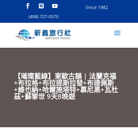
Since 1982
(408) 727-0570
【璀璨藍線】東歐古韻 | 法蘭克福
+布拉格+布拉提斯拉發+布達佩斯
+維也納+哈爾施塔特+慕尼黑+瓦杜
茲+蘇黎世 9天8晚遊