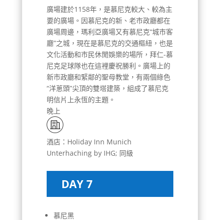
廣場建於1158年，是慕尼克較大、較為主
要的廣場。因慕尼克的新、老市政廳都在
廣場周邊，瑪利亞廣場又有慕尼克“城市客
廳”之城，現在是慕尼克的交通樞紐，也是
文化活動和市民休閒娛樂的場所，拜仁-慕
尼克足球隊也在這裡慶祝勝利。廣場上的
新市政廳和緊鄰的聖母教堂，有兩個綠色
“洋蔥頭”尖頂的雙塔建築，組成了慕尼克
明信片上永恆的主題。
晚上
酒店：Holiday Inn Munich
Unterhaching by IHG; 同級
DAY 7
慕尼黑