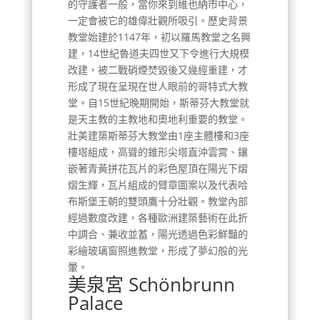
的守護者一般，當你來到維也納市中心，
一定會被它的雄偉壯觀所吸引。歷史背景
教堂始建於1147年，初以羅馬教堂之名興
建，14世紀魯道夫四世又下令進行大規模
改建，被二戰硝煙焚毀後又幾經重建，才
形成了現在呈現在世人眼前的哥特式大教
堂。自15世紀晚期開始，斯蒂芬大教堂就
是天主教的主教地和奧地利重要的教堂。
壯美建築斯蒂芬大教堂由1座主體樓和3座
樓塔組成，高聳的錐形尖塔直沖雲霄、鑲
嵌著青黃拼花瓦片的彩色屋頂在陽光下熠
熠生輝，瓦片組成的臂章圖案以及代表哈
布斯堡王朝的雙頭鷹十分壯觀。教堂內部
經過數度改建，各種歐洲建築藝術在此折
中調合、兼收並蓄，陽光透過色彩鮮豔的
彩繪玻璃窗照進教堂，形成了夢幻般的光
暈。
美泉宮 Schönbrunn
Palace