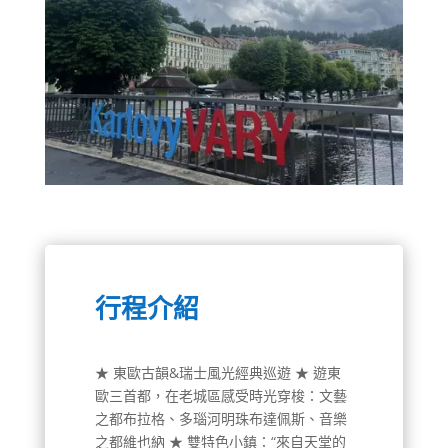
行程介紹
★ 東歐古韻&瑞士風光經典巡遊 ★ 遊東
歐三首都，在老城區感受時光穿梭：文藝
之都布拉格、多瑙河明珠布達佩斯、音樂
之都維也納 ★ 雙特色小鎮：“來自天堂的