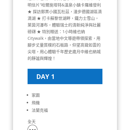
明信片”哈爾施塔特&溫泉小鎮卡羅維發利
★ 探訪郵票小國瓦杜茲，漫步德國湖區滴
滴湖 ★ 打卡蘇黎世湖畔，鐵力士雪山，
萊茵河瀑布，體驗瑞士的清新純淨與壯麗
磅礴 ★ 特別贈送：1小時維也納
Citywalk，由當地中文導遊帶領探索，用
腳步丈量質樸的石板路，仰望高聳如雲的
尖塔，用心體驗千年歷史歲月中維也納城
的靜謐與輝煌！
DAY 1
家園
飛機
法蘭克福
全天