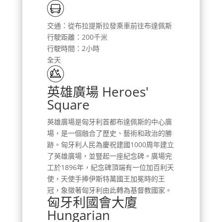
交通：從布拉提斯拉發乘車前往布達佩斯
行駛距離：200千米
行駛時間：2小時
全天
英雄廣場 Heroes'
Square
英雄廣場是匈牙利首都布達佩斯的中心廣
場，是一個融合了歷史、藝術和政治的勝
跡。匈牙利人民為慶祝建國1000周年建立
了英雄廣場，並豎起一座紀念碑。廣場完
工於1896年，紀念碑頂端有一位加百利天
使，天使手捧伊斯特萬國王加冕時的王
冠，象徵著匈牙利由此轉為基督教國家。
匈牙利國會大廈
Hungarian