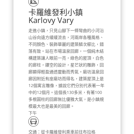
卡羅維發利小鎮
Karlovy Vary
走進小鎮，只見山腳下一條彎曲的小河沿
山谷向遠方緩緩流去，河兩岸各種風格、
不同顏色、裝飾華麗的建築鱗次櫛比，錯
落有致。站在市場溫泉回廊，一個純木結
構建築讓人眼前一亮，綠色的屋頂，白色
的廊柱，鏤空的設計，星芒狀的雕飾，回
廊顯得輕盈通透靈動而秀氣。磨坊溫泉回
廊因附近有座磨坊而得名，建築屋頂上是
12個寓言雕像，據說它們分別代表著一年
中的12個月。這個長130多米，有著100
多根圓柱的回廊無比優雅大氣，是小鎮規
模最大也是最美的回廊。
下午
交通：從卡羅維發利乘車前往布拉格