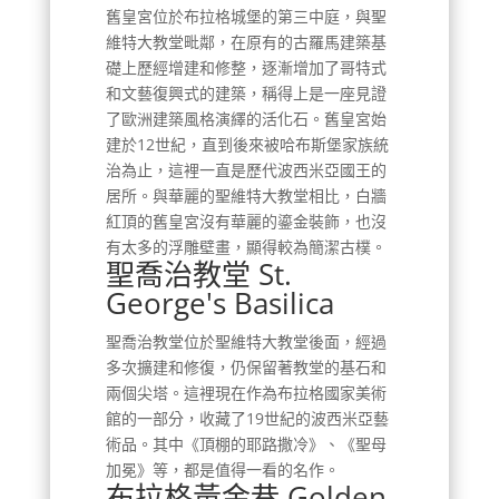
舊皇宮位於布拉格城堡的第三中庭，與聖
維特大教堂毗鄰，在原有的古羅馬建築基
礎上歷經增建和修整，逐漸增加了哥特式
和文藝復興式的建築，稱得上是一座見證
了歐洲建築風格演繹的活化石。舊皇宮始
建於12世紀，直到後來被哈布斯堡家族統
治為止，這裡一直是歷代波西米亞國王的
居所。與華麗的聖維特大教堂相比，白牆
紅頂的舊皇宮沒有華麗的鎏金裝飾，也沒
有太多的浮雕壁畫，顯得較為簡潔古樸。
聖喬治教堂 St.
George's Basilica
聖喬治教堂位於聖維特大教堂後面，經過
多次擴建和修復，仍保留著教堂的基石和
兩個尖塔。這裡現在作為布拉格國家美術
館的一部分，收藏了19世紀的波西米亞藝
術品。其中《頂棚的耶路撒冷》、《聖母
加冕》等，都是值得一看的名作。
布拉格黃金巷 Golden