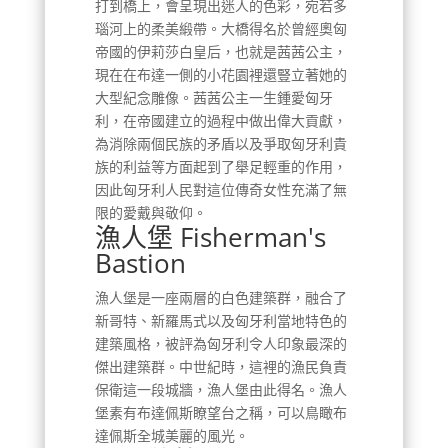
打到橋上，會呈現出迷人的色彩，宛若多
瑙河上的柔美緞帶。大橋得名於曾經奧匈
帝國的伊莉莎白皇后，也就是茜茜公主，
現在在布達一側的小花園裡還豎立著她的
大型紀念雕像。茜茜公主一生鍾愛匈牙
利，在帝國建立的過程中做出偉大貢獻，
為消除兩個民族的矛盾以及爭取匈牙利貴
族的利益等方面起到了舉足輕重的作用，
因此匈牙利人民對這位傳奇女性充滿了無
限的愛戴與敬仰。
漁人堡 Fisherman's
Bastion
漁人堡是一座兩層的白色建築群，融合了
新哥特、新羅馬式以及匈牙利當地特色的
建築風格，被評為匈牙利令人印象最深的
傑出建築群。中世紀時，這裡的漁民負責
保衛這一段城牆，漁人堡由此得名。漁人
堡素有布達佩斯瞭望台之稱，可以鳥瞰布
達佩斯全城美麗的風光。