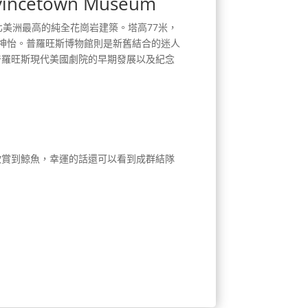
ncetown Museum
是北美洲最高的純全花崗岩建築。塔高77米，
曠神怡。普羅旺斯博物館則是新舊結合的迷人
普羅旺斯現代美國劇院的早期發展以及紀念
欣賞到鯨魚，幸運的話還可以看到成群結隊