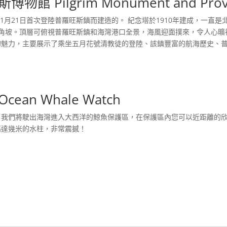
Pilgrim Monument and Provi
11月21日首次登陸普羅旺斯鎮而建造的。 紀念塔於1910年建成，一直
0個轉角坡。頂層可俯視普羅旺斯鎮和海灣港口全景，海風迎面撲來，令人心
的魅力，主要展示了乘坐五月花號清教徒的登陸、該鎮豐富的航海歷史、
cean Whale Watch
，我們將駛出海灣進入大西洋的鯨魚保護區，在保護區內您可以近距離的
高達幾米的水柱，非常震撼！