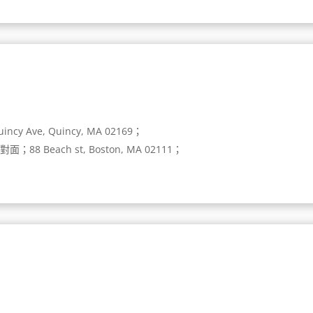
 Ave, Quincy, MA 02169；
 Beach st, Boston, MA 02111；