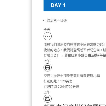
DAY 1
鱈魚角一日遊
全天
清晨我們將出發前往擁有不同尋常魅力的小
沈船的地方。我們將登高朝聖者紀念塔，
登塔自費）
→ 普羅旺斯小鎮
自由活動+午
上午
交通：從波士頓乘車前往普羅旺斯小鎮
行駛距離：120英裏
行駛時間：2小時20分鐘
上午