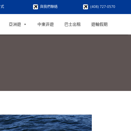
方式
與我們聯絡
(408) 727-0570
亞洲遊
中東非遊
巴士出租
遊輪假期