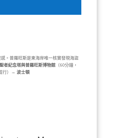
靈感。普羅旺斯是東海岸唯一核實發現海盜
朝聖者紀念塔與普羅旺斯博物館
（60分鐘，
成行）→
波士頓