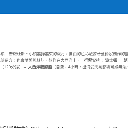
鎮 – 普羅旺斯。小鎮無拘無束的歲月，自由的色彩激發著藝術家創作的
眺望遠方；也會隨著觀鯨船，徜徉在大西洋上。
行程安排：
波士頓 → 
餐
（120分鐘）
→ 大西洋觀鯨船
（自費，4小時，出海受天氣影響可能無法