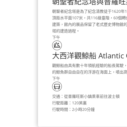
朝聖者紀念塔與普羅旺斯博物館 
朝聖者紀念塔是為了紀念清教徒于1620年
頂距水平面107米，共116級臺階，6
建築，館內的展品保留了老式歷史博物館
塔的建造過程。
下午
大西洋觀鯨船 Atlantic O
觀鯨船由具有數十年領航經驗的船長駕駛
的鯨魚群自由自在的浮游在海面上，噴出
下午
交通：從普羅旺斯小鎮乘車前往波士頓
行駛距離：120英裏
行駛時間：2小時20分鐘