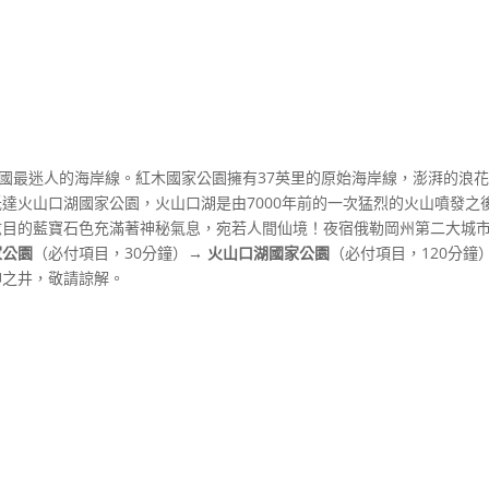
美國最迷人的海岸線。紅木國家公園擁有37英里的原始海岸線，澎湃的浪
達火山口湖國家公園，火山口湖是由7000年前的一次猛烈的火山噴發之
炫目的藍寶石色充滿著神秘氣息，宛若人間仙境！夜宿俄勒岡州第二大城
家公園
（必付項目，30分鐘）
→ 火山口湖國家公園
（必付項目，120分鐘
神之井，敬請諒解。