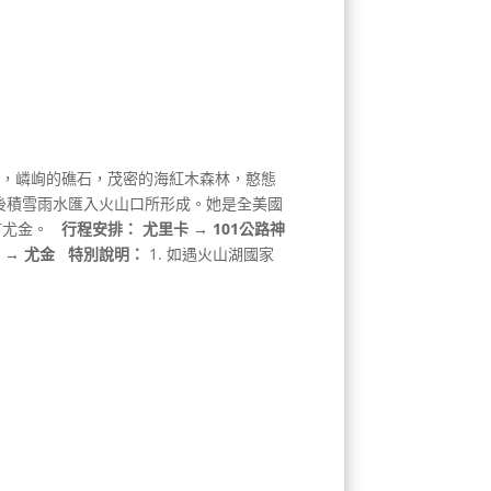
花，嶙峋的礁石，茂密的海紅木森林，憨態
後積雪雨水匯入火山口所形成。她是全美國
市尤金。
行程安排：
尤里卡 → 101公路神
）
→ 尤金
特別說明：
1. 如遇火山湖國家