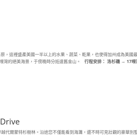
平原，這裡盛產美國一半以上的水果、蔬菜、乾果，也使得加州成為美國
7哩灣的絕美海景，于傍晚時分抵達舊金山。
行程安排：
洛杉磯
→
17
Drive
穿越代爾蒙特杉樹林。沿途您不僅能看到海灘，還不時可見壯觀的豪華別