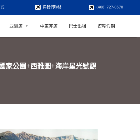
方式
與我們聯絡
(408) 727-0570
亞洲遊
中東非遊
巴士出租
遊輪假期
山國家公園+西雅圖+海岸星光號觀