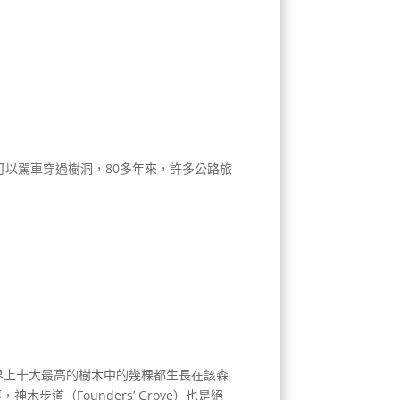
可以駕車穿過樹洞，80多年來，許多公路旅
世界上十大最高的樹木中的幾棵都生長在該森
（Founders’ Grove）也是絕