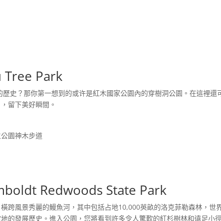
Tree Park
年的歷史？那你第一想到的或许是紅木國家公園內的穿樹洞公園。在這裡還
片，留下美好瞬間。
立公園神木步道
t Redwoods State Park
橫跨風景秀麗的鰻魚河，其中包括占地10,000英畝的洛克菲勒森林，
的發展歷史。進入公園，您將看到許多令人驚歎的紅杉樹林和遠足小徑，神木步道