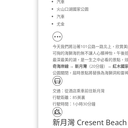
汽車
火山口湖國家公園
汽車
尤金
今天我們將沿著101公路一路北上，欣賞
可掬的海獅海豹無不讓人心曠神怡。午後抵
最深最美的湖，是一生之中必看的景點，
奇海岸線 → 新月灣
（20分鐘）
→ 紅木國
公園關閉，屆時景點將替換為海獅洞和雷
交通：從酒店乘車前往新月灣
行駛距離：85英裏
行駛時間：1小時30分鐘
新月灣 Cresent Beach