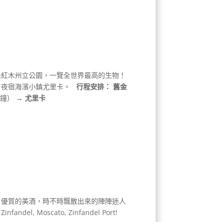
堡紅木州立公園，一覽全世界最高的生物！
！夜宿海濱小鎮尤里卡。
行程安排：
舊金
分鐘）
→ 尤里卡
，優質的美酒，時不時飄散出來的陣陣迷人
del, Moscato, Zinfandel Port!