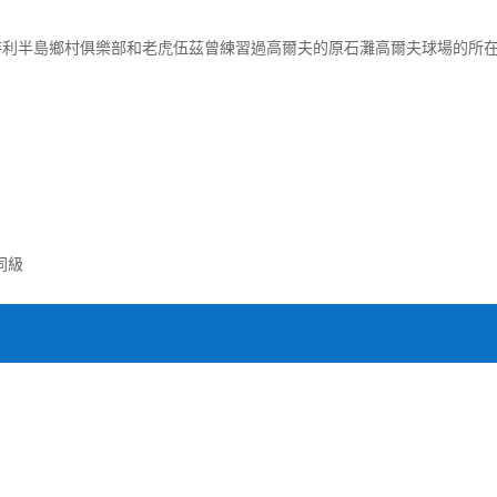
特利半島鄉村俱樂部和老虎伍茲曾練習過高爾夫的原石灘高爾夫球場的所
 同級