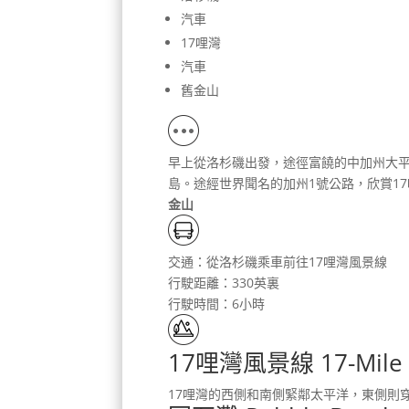
汽車
17哩灣
汽車
舊金山
早上從洛杉磯出發，途徑富饒的中加州大
島。途經世界聞名的加州1號公路，欣賞1
金山
交通：從洛杉磯乘車前往17哩灣風景線
行駛距離：330英裏
行駛時間：6小時
17哩灣風景線 17-Mile 
17哩灣的西側和南側緊鄰太平洋，東側則