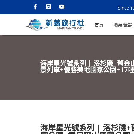
Since 1
首頁
機票/簽證
海岸星光號系列 | 洛杉磯+舊
景列車+優勝美地國家公園+17哩
海岸星光號系列 | 洛杉磯