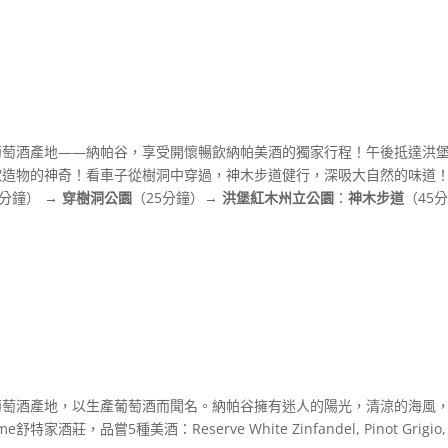
葡萄酒產地——納帕谷，享受開懷暢飲納帕美酒的獨家行程！午後抵達洪
歎造物的神奇！看車子從樹洞中穿過，神木步道健行，深吸大自然的味道
5分鐘）
→ 穿樹洞公園
（25分鐘）→
洪堡紅木州立公園
：
神木步道
（45
葡萄酒產地，以生產葡萄酒而聞名。納帕谷擁有迷人的陽光，清涼的海風
品嘗5種美酒：Reserve White Zinfandel, Pinot Grigio, Zinfan