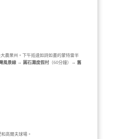
最大農業州。下午抵達如詩如畫的蒙特雷半
哩灣風景線
→
圓石灘度假村
（60分鐘）→
舊
墅和高爾夫球場。