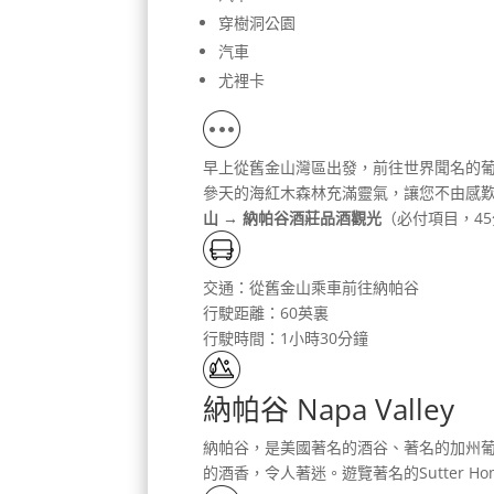
穿樹洞公園
汽車
尤裡卡
早上從舊金山灣區出發，前往世界聞名的
參天的海紅木森林充滿靈氣，讓您不由感
山 → 納帕谷酒莊品酒觀光
（必付項目，4
交通：從舊金山乘車前往納帕谷
行駛距離：60英裏
行駛時間：1小時30分鐘
納帕谷 Napa Valley
納帕谷，是美國著名的酒谷、著名的加州
的酒香，令人著迷。遊覽著名的Sutter Home舒特家酒莊，