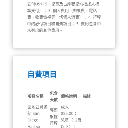
支付US$15，兒童及占座嬰兒均按成人標
準支付）； 3. 個人費用（如餐費，電話
費，收費電視等一切個人消費）； 4. 行程
中的必付項目和自費項目； 5. 費用包含中
未列出的其他費用。
自費項目
包含
項目名稱
價格說明
描述
天數
聖地亞哥遊
成人：
導遊
船 San
$35.00；
根據
Diego
兒童（12歲
行程
Harbor
以下）：