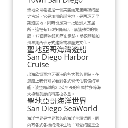
聖地亞哥老城是一個美麗而充滿樂趣的歷
史古城，它是加州的誕生地，是西班牙早
期殖民地，同時也是第一批歐洲人定居
所。這裡有150多個商店，屢獲殊榮的餐
廳，17個博物館和歷史遺跡。參觀體驗加
州早期西班牙式建築物和歷史文化。
聖地亞哥海灣遊船
San Diego Harbor
Cruise
出海欣賞聖地牙哥港的各大著名景點。在
遊船上我們可以看到各式現代化裝備的軍
艦、淩空跨越的2.2英里長的科羅拉多跨海
大橋和美麗的科羅拉多島。
聖地亞哥海洋世界
San Diego SeaWorld
海洋世界是世界著名的海洋主題樂園，園
內有各式各樣的海洋生物：可愛的國王企