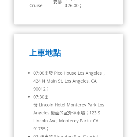
安排
Cruise
$26.00；
上車地點
07:00出發 Pico House Los Angeles；
424 N Main St, Los Angeles, CA
90012；
07:30出
發 Lincoln Hotel Monterey Park Los
Angeles 後面的室外停車場；123 S
Lincoln Ave, Monterey Park，CA
91755；
07:45出發 Sheraton San Gabriel；