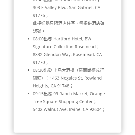
303 E Valley Blvd, San Gabriel, CA
91776；
此接送點只限酒店住客，需提供酒店確
認號。
08:00出發 Hartford Hotel, BW
Signature Collection Rosemead；
8832 Glendon Way, Rosemead, CA
91770；
08:30出發 上島大酒樓（羅蘭崗德成行
隔壁）；1463 Nogales St, Rowland
Heights, CA 91748；
09:15出發 99 Ranch Market; Orange
Tree Square Shopping Center；
5402 Walnut Ave, Irvine, CA 92604；