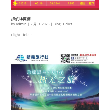
超低特惠價
by
admin
|
2 月 9, 2023
|
Blog: Ticket
Flight Tickets